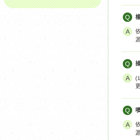
Q
Q
Q