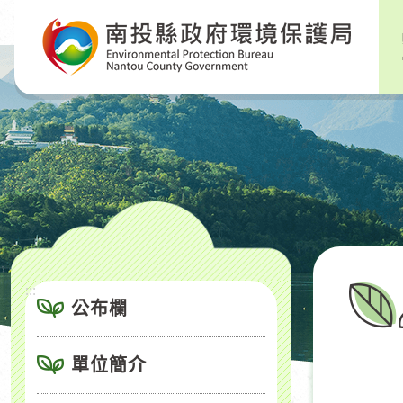
跳
到
主
要
內
容
區
塊
:::
公布欄
單位簡介