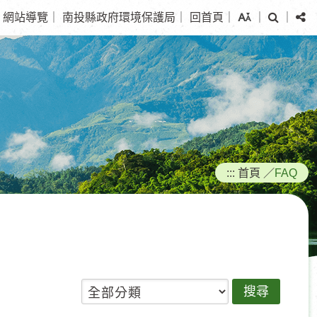
搜
分
網站導覽
｜
南投縣政府環境保護局
｜
回首頁
｜
｜
｜
尋
享
:::
首頁
／
FAQ