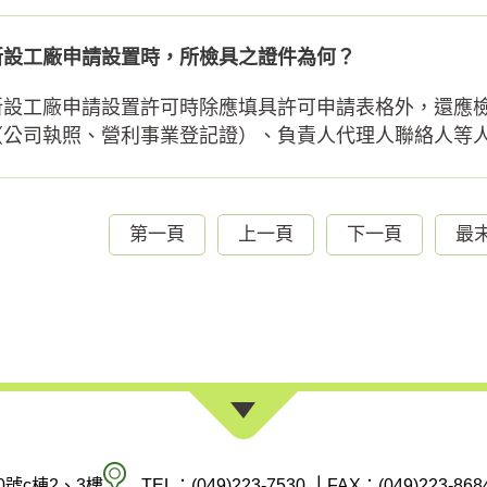
新設工廠申請設置時，所檢具之證件為何？
新設工廠申請設置許可時除應填具許可申請表格外，還應
（公司執照、營利事業登記證）、負責人代理人聯絡人等人之
第一頁
上一頁
下一頁
最
南
0號c棟2、3樓
TEL：(049)223-7530
｜
FAX：(049)223-868