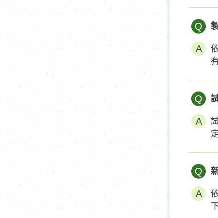
Q
Q
Q