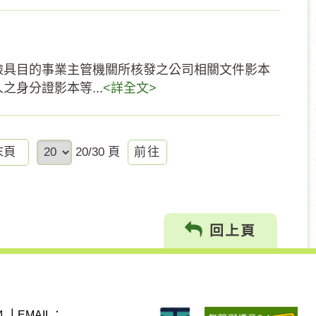
檢具目的事業主管機關所核發之公司相關文件影本
身分證影本等...
<詳全文>
前
末頁
20/30 頁
往
回上頁
4
｜
EMAIL：