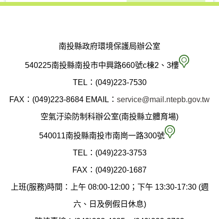
南投縣政府環境保護局辦公室
南
540225南投縣南投市中興路660號c棟2、3樓
投
TEL：(049)223-7530
縣
FAX：(049)223-8684
EMAIL：
service@mail.ntepb.gov.tw
政
空氣汙染防制科辦公室(南投縣立體育場)
府
空
540011南投縣南投市南崗一路300號
環
氣
TEL：(049)223-3753
境
汙
FAX：(049)220-1687
保
染
上班(服務)時間：上午 08:00-12:00；下午 13:30-17:30 (週
護
防
六、日及例假日休息)
局
制