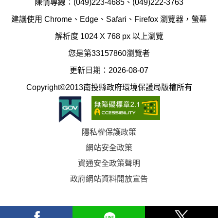
陳情專線：(049)223-4685、(049)222-3763
辦
科
建議使用 Chrome、Edge、Safari、Firefox 瀏覽器，螢幕
公
辦
解析度 1024 X 768 px 以上瀏覽
室
公
您是第33157860瀏覽者
地
室
更新日期：2026-08-07
圖
(南
Copyright©2013南投縣政府環境保護局版權所有
投
縣
隱私權保護政策
立
網站安全政策
體
資通安全政策聲明
育
政府網站資料開放宣告
場)
facebook
Line