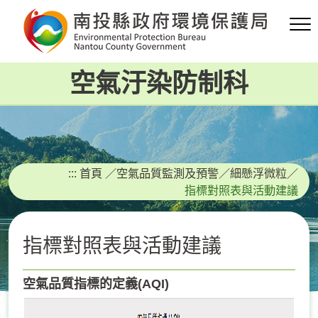
跳
到
主
要
空氣汙染防制科
內
容
區
塊
:::
首頁
／
空氣品質監測及預警
／
細懸浮微粒
／
指標對照表與活動建議
指標對照表與活動建議
空氣品質指標的定義(AQI)