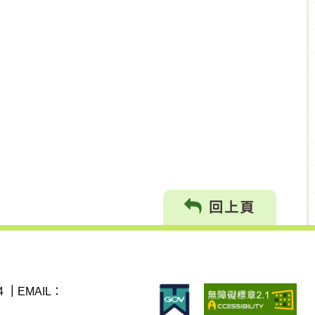
回上頁
4
｜
EMAIL：