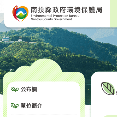
跳
到
主
要
內
容
區
塊
:::
公布欄
單位簡介