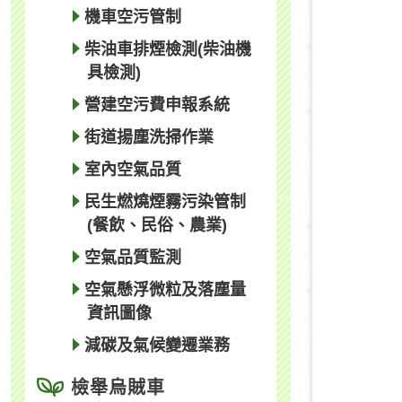
機車空污管制
柴油車排煙檢測(柴油機
具檢測)
營建空污費申報系統
街道揚塵洗掃作業
室內空氣品質
民生燃燒煙霧污染管制
(餐飲、民俗、農業)
空氣品質監測
空氣懸浮微粒及落塵量
資訊圖像
減碳及氣候變遷業務
檢舉烏賊車