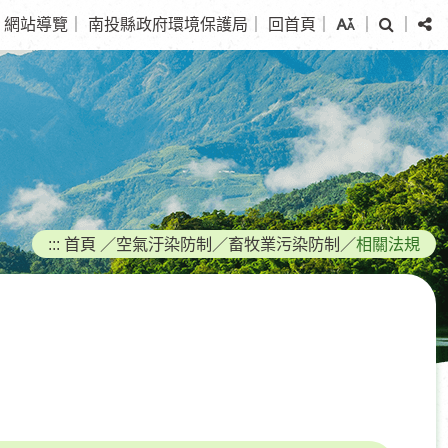
搜
分
網站導覽
｜
南投縣政府環境保護局
｜
回首頁
｜
｜
｜
尋
享
:::
首頁
／
空氣汙染防制
／
畜牧業污染防制
／
相關法規