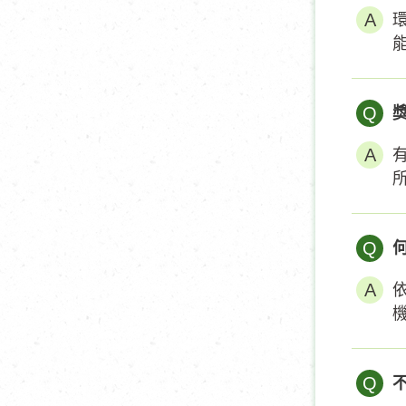
Q
Q
Q