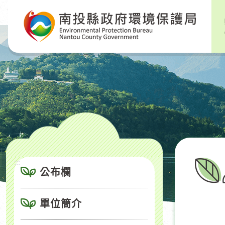
跳
到
主
要
內
容
區
塊
:::
公布欄
單位簡介