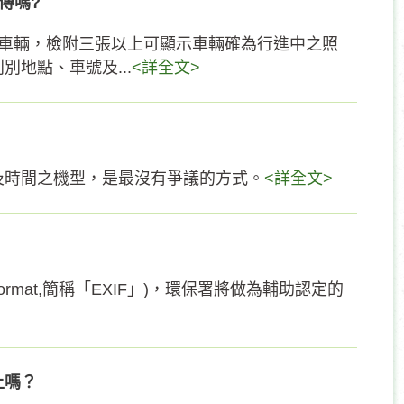
傳嗎?
虞車輛，檢附三張以上可顯示車輛確為行進中之照
地點、車號及...
<詳全文>
及時間之機型，是最沒有爭議的方式。
<詳全文>
e Format,簡稱「EXIF」)，環保署將做為輔助認定的
上嗎？