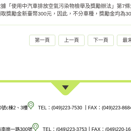
依據「使用中汽車排放空氣污染物檢舉及獎勵辦法」第7
領取獎勵金新臺幣300元，因此，不分車種，獎勵金均為30
第一頁
上一頁
下一頁
最
南
0號c棟2、3樓
TEL：(049)223-7530
｜
FAX：(049)223-868
投
縣
空
市南崗一路300號
TEL：(049)223-3753
｜
FAX：(049)220-16