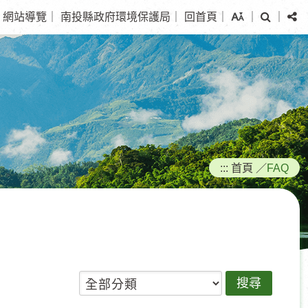
搜
分
網站導覽
｜
南投縣政府環境保護局
｜
回首頁
｜
｜
｜
尋
享
:::
首頁
／
FAQ