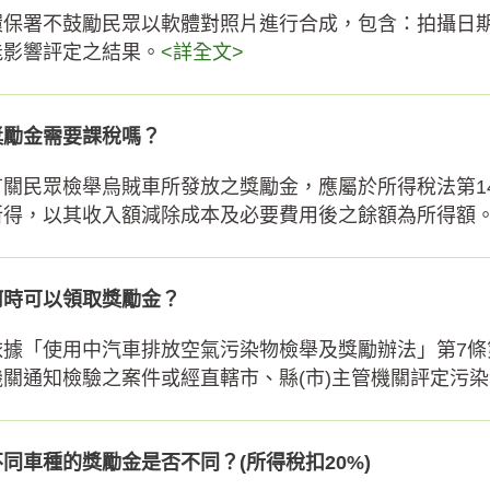
環保署不鼓勵民眾以軟體對照片進行合成，包含：拍攝日
能影響評定之結果。
<詳全文>
獎勵金需要課稅嗎？
有關民眾檢舉烏賊車所發放之獎勵金，應屬於所得稅法第1
所得，以其收入額減除成本及必要費用後之餘額為所得額。但
何時可以領取獎勵金？
依據「使用中汽車排放空氣污染物檢舉及獎勵辦法」第7條
機關通知檢驗之案件或經直轄市、縣(市)主管機關評定污染減
不同車種的獎勵金是否不同？(所得稅扣20%)