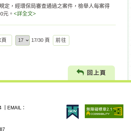
條規定，經環保局審查通過之案件，檢舉人每案得
0元。
<詳全文>
前
末頁
17/30 頁
往
回上頁
4
｜
EMAIL：
87