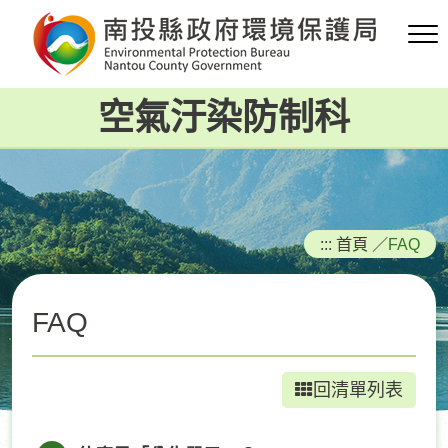
跳
到
主
要
空氣汙染防制科
內
容
區
塊
:::
首頁
／
FAQ
FAQ
回清單列表