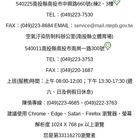
南
540225南投縣南投市中興路660號c棟2、3樓
投
TEL：(049)223-7530
縣
FAX：(049)223-8684
EMAIL：
service@mail.ntepb.gov.tw
政
空氣汙染防制科辦公室(南投縣立體育場)
府
空
540011南投縣南投市南崗一路300號
環
氣
TEL：(049)223-3753
境
汙
FAX：(049)220-1687
保
染
上班(服務)時間：上午 08:00-12:00；下午 13:30-17:30 (週
護
防
六、日及例假日休息)
局
制
陳情專線：(049)223-4685、(049)222-3763
辦
科
建議使用 Chrome、Edge、Safari、Firefox 瀏覽器，螢幕
公
辦
解析度 1024 X 768 px 以上瀏覽
室
公
您是第33116270瀏覽者