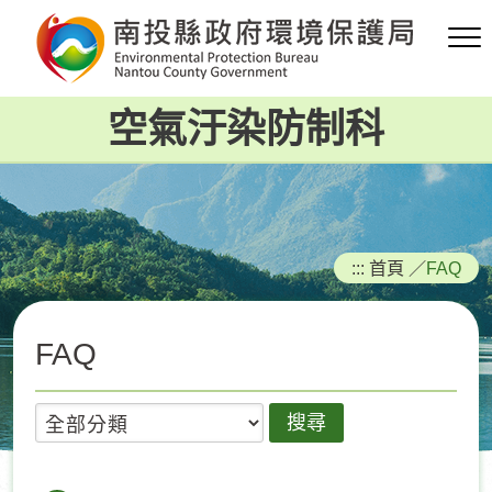
跳
到
主
要
空氣汙染防制科
內
容
區
塊
:::
首頁
／
FAQ
FAQ