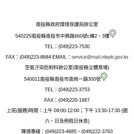
南投縣政府環境保護局辦公室
南
540225南投縣南投市中興路660號c棟2、3樓
投
TEL：(049)223-7530
縣
FAX：(049)223-8684
EMAIL：
service@mail.ntepb.gov.tw
政
空氣汙染防制科辦公室(南投縣立體育場)
府
空
540011南投縣南投市南崗一路300號
環
氣
TEL：(049)223-3753
境
汙
FAX：(049)220-1687
保
染
上班(服務)時間：上午 08:00-12:00；下午 13:30-17:30 (週
護
防
六、日及例假日休息)
局
制
陳情專線：(049)223-4685、(049)222-3763