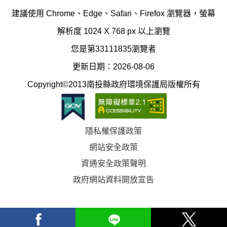
辦
科
建議使用 Chrome、Edge、Safari、Firefox 瀏覽器，螢幕
公
辦
解析度 1024 X 768 px 以上瀏覽
室
公
您是第33111835瀏覽者
地
室
更新日期：2026-08-06
圖
(南
Copyright©2013南投縣政府環境保護局版權所有
投
縣
隱私權保護政策
立
網站安全政策
體
資通安全政策聲明
育
政府網站資料開放宣告
場)
facebook
Line