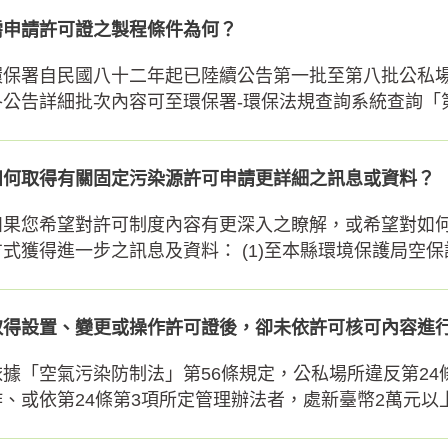
需申請許可證之製程條件為何？
環保署自民國八十二年起已陸續公告第一批至第八批公私
各公告詳細批次內容可至環保署-環保法規查詢系統查詢「第
如何取得有關固定污染源許可申請更詳細之訊息或資料？
如果您希望對許可制度內容有更深入之瞭解，或希望對如
方式獲得進一步之訊息及資料： (1)至本縣環境保護局空保課
取得設置、變更或操作許可證後，卻未依許可核可內容進
依據「空氣污染防制法」第56條規定，公私場所違反第24
作、或依第24條第3項所定管理辦法者，處新臺幣2萬元以上2