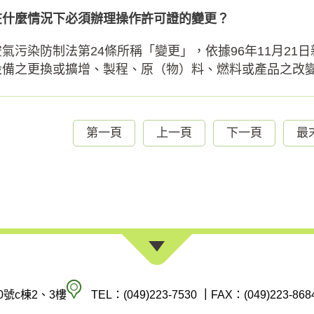
在什麼情況下必須辦理操作許可證的變更？
空氣污染防制法第24條所稱「變更」，依據96年11月2
設備之更換或擴增、製程、原（物）料、燃料或產品之改變，
第一頁
上一頁
下一頁
最
南
0號c棟2、3樓
TEL：(049)223-7530
｜
FAX：(049)223-868