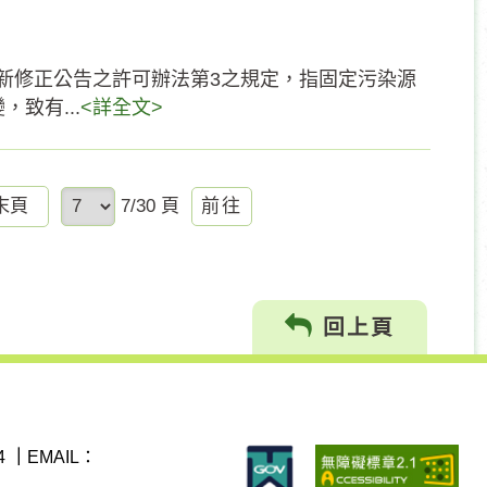
1日新修正公告之許可辦法第3之規定，指固定污染源
致有...
<詳全文>
前
末頁
7/30 頁
往
回上頁
4
｜
EMAIL：