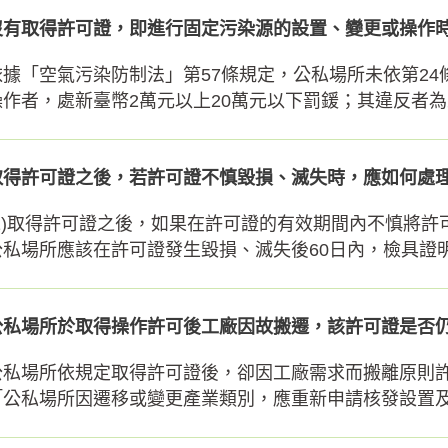
沒有取得許可證，即進行固定污染源的設置、變更或操作
依據「空氣污染防制法」第57條規定，公私場所未依第24
操作者，處新臺幣2萬元以上20萬元以下罰鍰；其違反者為工
取得許可證之後，若許可證不慎毀損、滅失時，應如何處
(1)取得許可證之後，如果在許可證的有效期間內不慎將許
公私場所應該在許可證發生毀損、滅失後60日內，檢具證明文
公私場所於取得操作許可後工廠因故搬遷，該許可證是否
公私場所依規定取得許可證後，卻因工廠需求而搬離原則許
「公私場所因遷移或變更產業類別，應重新申請核發設置及操