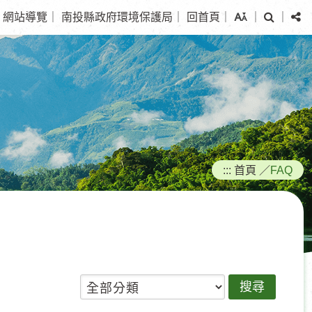
搜
分
網站導覽
｜
南投縣政府環境保護局
｜
回首頁
｜
｜
｜
尋
享
:::
首頁
／
FAQ