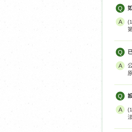
Q
Q
Q