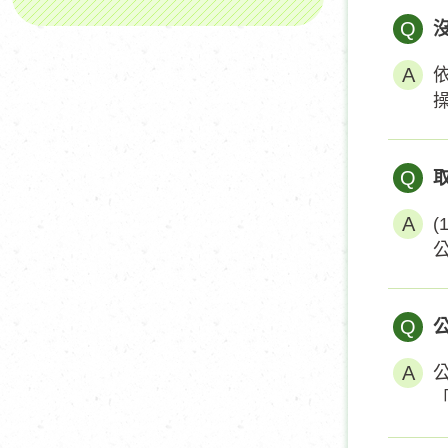
Q
Q
Q