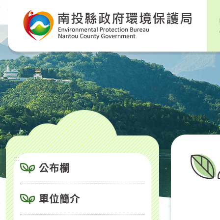
跳
到
主
要
內
容
區
塊
:::
公布欄
單位簡介