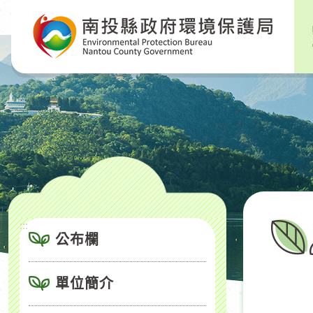
跳
到
主
要
內
容
區
塊
:::
公布欄
單位簡介