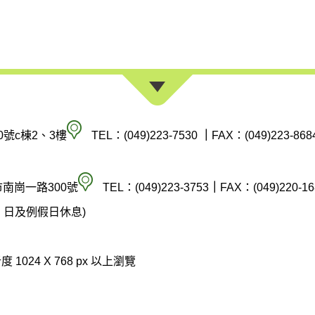
南
0號c棟2、3樓
TEL：(049)223-7530
｜
FAX：(049)223-868
投
縣
空
市南崗一路300號
TEL：(049)223-3753
｜
FAX：(049)220-16
政
氣
(週六、日及例假日休息)
府
汙
環
染
 1024 X 768 px 以上瀏覽
境
防
保
制