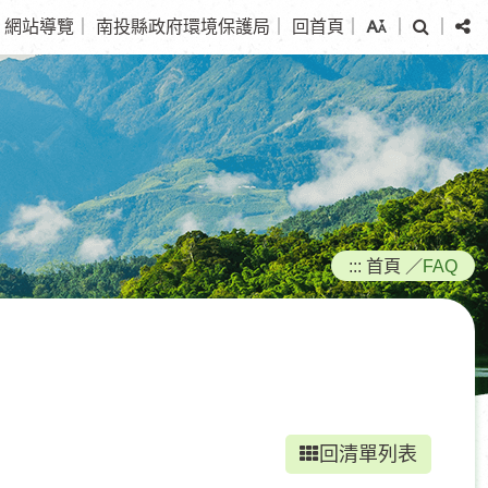
搜
分
網站導覽
｜
南投縣政府環境保護局
｜
回首頁
｜
｜
｜
尋
享
:::
首頁
／
FAQ
回清單列表