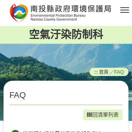
跳
到
主
要
空氣汙染防制科
內
容
區
塊
:::
首頁
／
FAQ
FAQ
回清單列表