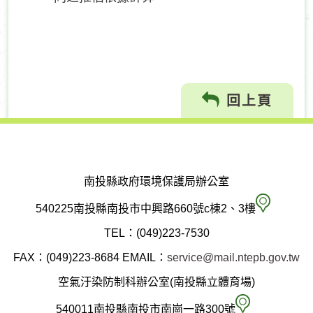
回上頁
南投縣政府環境保護局辦公室
南
540225南投縣南投市中興路660號c棟2、3樓
投
TEL：(049)223-7530
縣
FAX：(049)223-8684
EMAIL：
service@mail.ntepb.gov.tw
政
空氣汙染防制科辦公室(南投縣立體育場)
府
空
540011南投縣南投市南崗一路300號