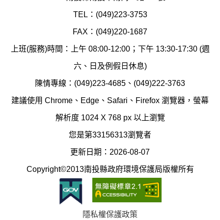
環
氣
TEL：(049)223-3753
境
汙
FAX：(049)220-1687
保
染
上班(服務)時間：上午 08:00-12:00；下午 13:30-17:30 (週
護
防
六、日及例假日休息)
局
制
陳情專線：(049)223-4685、(049)222-3763
辦
科
建議使用 Chrome、Edge、Safari、Firefox 瀏覽器，螢幕
公
辦
解析度 1024 X 768 px 以上瀏覽
室
公
您是第33156313瀏覽者
地
室
更新日期：2026-08-07
圖
(南
Copyright©2013南投縣政府環境保護局版權所有
投
縣
隱私權保護政策
立