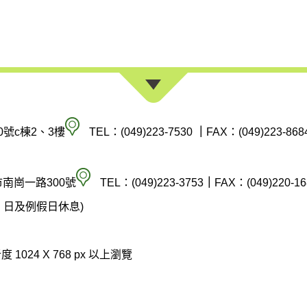
南
0號c棟2、3樓
TEL：(049)223-7530
｜
FAX：(049)223-868
投
縣
空
市南崗一路300號
TEL：(049)223-3753
｜
FAX：(049)220-16
政
氣
(週六、日及例假日休息)
府
汙
環
染
 1024 X 768 px 以上瀏覽
境
防
保
制