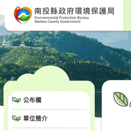
跳
到
主
要
內
容
區
塊
:::
公布欄
單位簡介