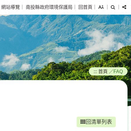
搜
分
網站導覽
｜
南投縣政府環境保護局
｜
回首頁
｜
｜
｜
尋
享
:::
首頁
／
FAQ
回清單列表