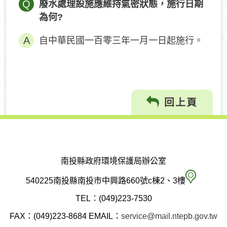
Q
廢水處理設施應維持氣密狀態，施行日期
為何?
自中華民國一百零三年一月一日起施行。
回上頁
南投縣政府環境保護局辦公室
南
540225南投縣南投市中興路660號c棟2、3樓
投
TEL：(049)223-7530
縣
FAX：(049)223-8684
EMAIL：
service@mail.ntepb.gov.tw