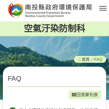
跳
到
主
要
空氣汙染防制科
內
容
區
塊
:::
首頁
／
FAQ
FAQ
回清單列表