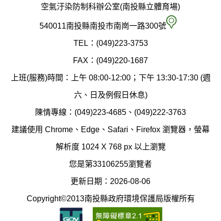
政
空氣汙染防制科辦公室(南投縣立體育場)
府
空
540011南投縣南投市南崗一路300號
環
氣
TEL：(049)223-3753
境
汙
FAX：(049)220-1687
保
染
上班(服務)時間：上午 08:00-12:00；下午 13:30-17:30 (週
護
防
六、日及例假日休息)
局
制
陳情專線：(049)223-4685、(049)222-3763
辦
科
建議使用 Chrome、Edge、Safari、Firefox 瀏覽器，螢幕
公
辦
解析度 1024 X 768 px 以上瀏覽
室
公
您是第33106255瀏覽者
地
室
更新日期：2026-08-06
圖
(南
Copyright©2013南投縣政府環境保護局版權所有
投