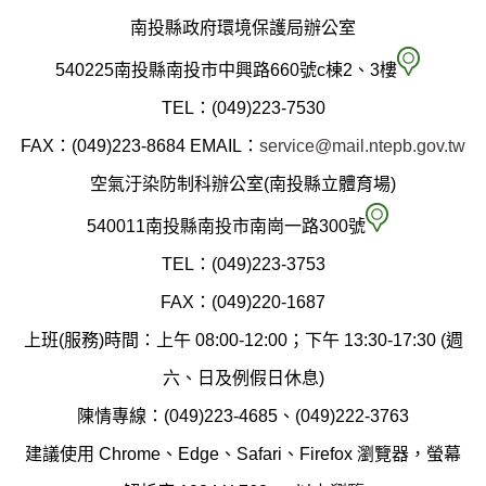
南投縣政府環境保護局辦公室
南
540225南投縣南投市中興路660號c棟2、3樓
投
TEL：(049)223-7530
縣
FAX：(049)223-8684
EMAIL：
service@mail.ntepb.gov.tw
政
空氣汙染防制科辦公室(南投縣立體育場)
府
空
540011南投縣南投市南崗一路300號
環
氣
TEL：(049)223-3753
境
汙
FAX：(049)220-1687
保
染
上班(服務)時間：上午 08:00-12:00；下午 13:30-17:30 (週
護
防
六、日及例假日休息)
局
制
陳情專線：(049)223-4685、(049)222-3763
辦
科
建議使用 Chrome、Edge、Safari、Firefox 瀏覽器，螢幕
公