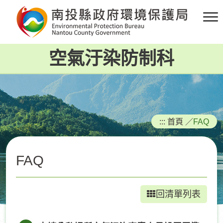
跳
到
主
要
空氣汙染防制科
內
容
區
塊
:::
首頁
／
FAQ
FAQ
回清單列表