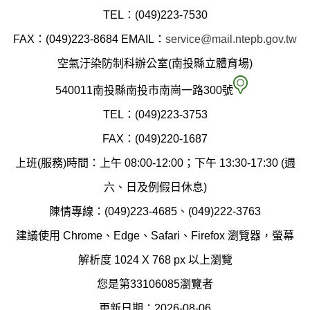
投
TEL：(049)223-7530
縣
FAX：(049)223-8684
EMAIL：
service@mail.ntepb.gov.tw
政
空氣汙染防制科辦公室(南投縣立體育場)
府
空
540011南投縣南投市南崗一路300號
環
氣
TEL：(049)223-3753
境
汙
FAX：(049)220-1687
保
染
上班(服務)時間：上午 08:00-12:00；下午 13:30-17:30 (週
護
防
六、日及例假日休息)
局
制
陳情專線：(049)223-4685、(049)222-3763
辦
科
建議使用 Chrome、Edge、Safari、Firefox 瀏覽器，螢幕
公
辦
解析度 1024 X 768 px 以上瀏覽
室
公
您是第33106085瀏覽者
地
室
更新日期：2026-08-06