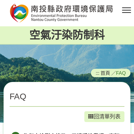
跳
到
主
要
空氣汙染防制科
內
容
區
塊
:::
首頁
／
FAQ
FAQ
回清單列表