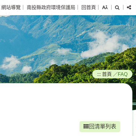
搜
分
網站導覽
｜
南投縣政府環境保護局
｜
回首頁
｜
｜
｜
尋
享
:::
首頁
／
FAQ
回清單列表