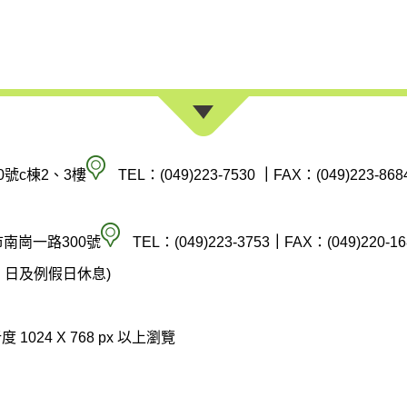
南
0號c棟2、3樓
TEL：(049)223-7530
｜
FAX：(049)223-868
投
縣
空
市南崗一路300號
TEL：(049)223-3753
｜
FAX：(049)220-16
政
氣
(週六、日及例假日休息)
府
汙
環
染
 1024 X 768 px 以上瀏覽
境
防
保
制