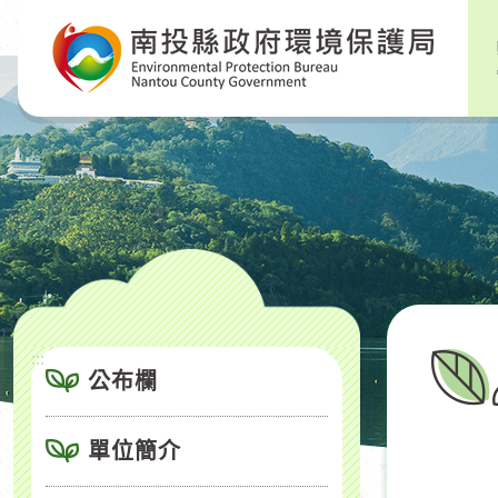
跳
到
主
要
內
容
區
塊
:::
公布欄
單位簡介