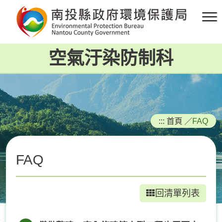
跳
到
主
要
空氣汙染防制科
內
容
區
塊
:::
首頁
／
FAQ
FAQ
回清單列表