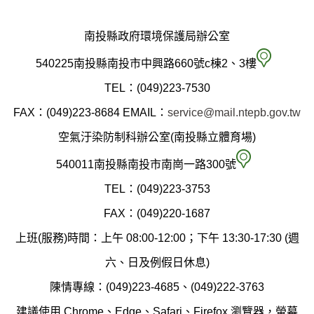
南投縣政府環境保護局辦公室
南
540225南投縣南投市中興路660號c棟2、3樓
投
TEL：(049)223-7530
縣
FAX：(049)223-8684
EMAIL：
service@mail.ntepb.gov.tw
政
空氣汙染防制科辦公室(南投縣立體育場)
府
空
540011南投縣南投市南崗一路300號
環
氣
TEL：(049)223-3753
境
汙
FAX：(049)220-1687
保
染
上班(服務)時間：上午 08:00-12:00；下午 13:30-17:30 (週
護
防
六、日及例假日休息)
局
制
陳情專線：(049)223-4685、(049)222-3763
辦
科
建議使用 Chrome、Edge、Safari、Firefox 瀏覽器，螢幕