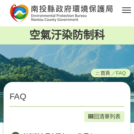
跳
到
主
要
空氣汙染防制科
內
容
區
塊
:::
首頁
／
FAQ
FAQ
回清單列表