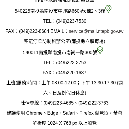
南
540225南投縣南投市中興路660號c棟2、3樓
投
TEL：(049)223-7530
縣
FAX：(049)223-8684
EMAIL：
service@mail.ntepb.gov.tw
政
空氣汙染防制科辦公室(南投縣立體育場)
府
空
540011南投縣南投市南崗一路300號
環
氣
TEL：(049)223-3753
境
汙
FAX：(049)220-1687
保
染
上班(服務)時間：上午 08:00-12:00；下午 13:30-17:30 (週
護
防
六、日及例假日休息)
局
制
陳情專線：(049)223-4685、(049)222-3763
辦
科
建議使用 Chrome、Edge、Safari、Firefox 瀏覽器，螢幕
公
辦
解析度 1024 X 768 px 以上瀏覽