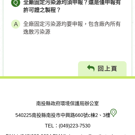
Q
全廠固定污染源均須申報？還是僅申報有
許可證之製程？
全廠固定污染源均要申報，包含廠內所有
逸散污染源
回上頁
南投縣政府環境保護局辦公室
南
540225南投縣南投市中興路660號c棟2、3樓
投
TEL：(049)223-7530
縣