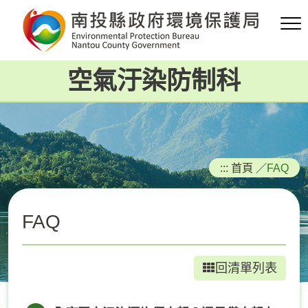
跳
到
主
要
空氣汙染防制科
內
容
區
塊
:::
首頁
／
FAQ
FAQ
回清單列表