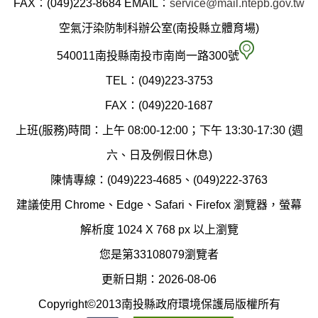
FAX：(049)223-8684
EMAIL：
service@mail.ntepb.gov.tw
政
空氣汙染防制科辦公室(南投縣立體育場)
府
空
540011南投縣南投市南崗一路300號
環
氣
TEL：(049)223-3753
境
汙
FAX：(049)220-1687
保
染
上班(服務)時間：上午 08:00-12:00；下午 13:30-17:30 (週
護
防
六、日及例假日休息)
局
制
陳情專線：(049)223-4685、(049)222-3763
辦
科
建議使用 Chrome、Edge、Safari、Firefox 瀏覽器，螢幕
公
辦
解析度 1024 X 768 px 以上瀏覽
室
公
您是第33108079瀏覽者
地
室
更新日期：2026-08-06
圖
(南
Copyright©2013南投縣政府環境保護局版權所有