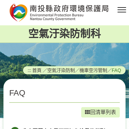
跳
到
主
要
空氣汙染防制科
內
容
區
塊
:::
首頁
／
空氣汙染防制
／
機車空污管制
／
FAQ
FAQ
回清單列表