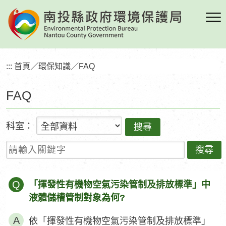
跳
到
主
要
內
:::
首頁
／
環保知識
／
FAQ
容
區
FAQ
塊
科室：
請輸入關鍵字
Q
「揮發性有機物空氣污染管制及排放標準」中
液體儲槽管制對象為何?
依「揮發性有機物空氣污染管制及排放標準」