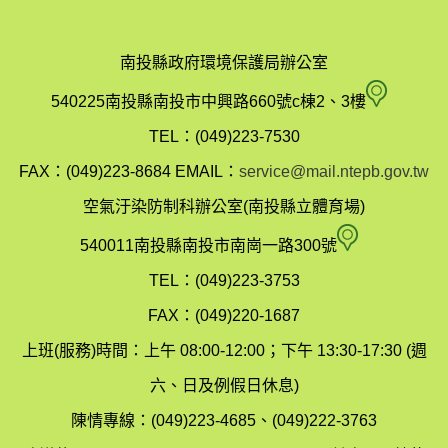
南投縣政府環境保護局辦公室
南
540225南投縣南投市中興路660號c棟2、3樓
投
TEL：(049)223-7530
縣
FAX：(049)223-8684
EMAIL：
service@mail.ntepb.gov.tw
政
空氣汙染防制科辦公室(南投縣立體育場)
府
空
540011南投縣南投市南崗一路300號
環
氣
TEL：(049)223-3753
境
汙
FAX：(049)220-1687
保
染
上班(服務)時間：上午 08:00-12:00；下午 13:30-17:30 (週
護
防
六、日及例假日休息)
局
制
陳情專線：(049)223-4685、(049)222-3763
辦