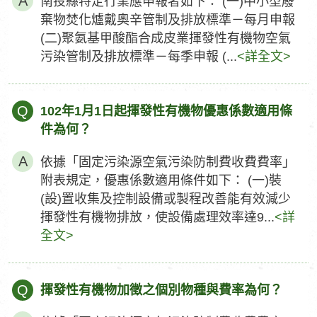
南投縣特定行業應申報者如下： (一)中小型廢
棄物焚化爐戴奧辛管制及排放標準－每月申報
(二)聚氨基甲酸酯合成皮業揮發性有機物空氣
污染管制及排放標準－每季申報 (...
<詳全文>
Q
102年1月1日起揮發性有機物優惠係數適用條
件為何？
依據「固定污染源空氣污染防制費收費費率」
附表規定，優惠係數適用條件如下： (一)裝
(設)置收集及控制設備或製程改善能有效減少
揮發性有機物排放，使設備處理效率達9...
<詳
全文>
Q
揮發性有機物加徵之個別物種與費率為何？