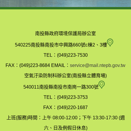
南投縣政府環境保護局辦公室
南
540225南投縣南投市中興路660號c棟2、3樓
投
TEL：(049)223-7530
縣
FAX：(049)223-8684
EMAIL：
service@mail.ntepb.gov.tw
政
空氣汙染防制科辦公室(南投縣立體育場)
府
空
540011南投縣南投市南崗一路300號
環
氣
TEL：(049)223-3753
境
汙
FAX：(049)220-1687
保
染
上班(服務)時間：上午 08:00-12:00；下午 13:30-17:30 (週
護
防
六、日及例假日休息)