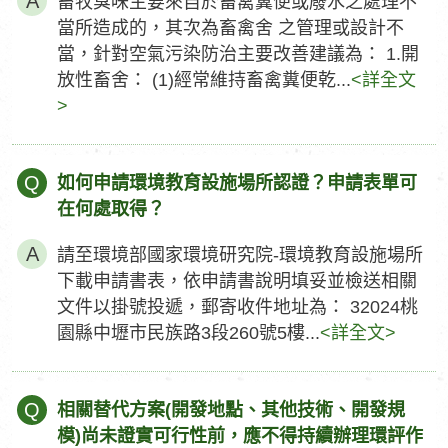
畜牧臭味主要來自於畜禽糞便或廢水之處理不
當所造成的，其次為畜禽舍 之管理或設計不
當，針對空氣污染防治主要改善建議為： 1.開
放性畜舍： (1)經常維持畜禽糞便乾...
<詳全文
>
Q
如何申請環境教育設施場所認證？申請表單可
在何處取得？
請至環境部國家環境研究院-環境教育設施場所
下載申請書表，依申請書說明填妥並檢送相關
文件以掛號投遞，郵寄收件地址為： 32024桃
園縣中壢市民族路3段260號5樓...
<詳全文>
Q
相關替代方案(開發地點、其他技術、開發規
模)尚未證實可行性前，應不得持續辦理環評作