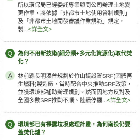
所以環保局已經委託專業顧問公司辦理土地變
更作業，將依據「非都市土地使用管制規則」
及「非都市土地開發審議作業規範」規定，
製...
<詳全文>
Q
為何不用新技術(細分類+多元化資源化)取代焚
化？
林前縣長明溱曾規劃於竹山鎮設置SRF(固體再
生燃料)製造廠，當時配合中央推動SRF政策，
並獲環境部補助辦理規劃。然而因地方反對及
全國多數SRF推動不順、陸續停擺...
<詳全文>
Q
環境部已有裸露垃圾處理計畫，為何南投仍要
蓋焚化爐？