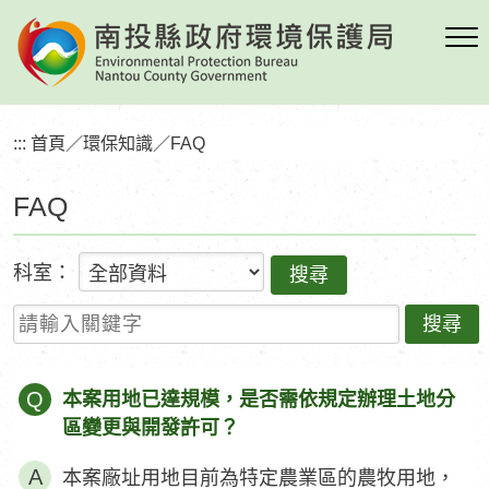
跳
到
主
要
內
:::
首頁
／
環保知識
／
FAQ
容
區
FAQ
塊
科室：
請輸入關鍵字
Q
本案用地已達規模，是否需依規定辦理土地分
區變更與開發許可？
本案廠址用地目前為特定農業區的農牧用地，