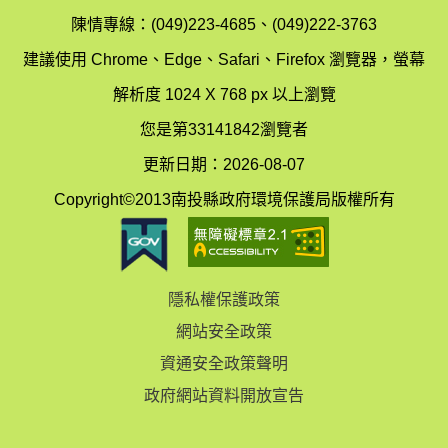
局
制
陳情專線：(049)223-4685、(049)222-3763
辦
科
建議使用 Chrome、Edge、Safari、Firefox 瀏覽器，螢幕
公
辦
解析度 1024 X 768 px 以上瀏覽
室
公
您是第33141842瀏覽者
地
室
更新日期：2026-08-07
圖
(南
Copyright©2013南投縣政府環境保護局版權所有
投
縣
隱私權保護政策
立
網站安全政策
體
資通安全政策聲明
育
政府網站資料開放宣告
場)