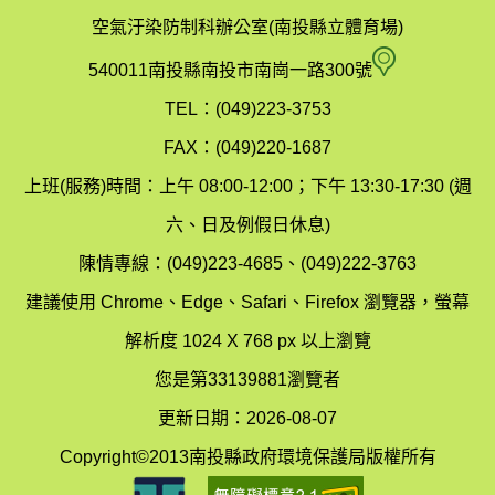
政
空氣汙染防制科辦公室(南投縣立體育場)
府
空
540011南投縣南投市南崗一路300號
環
氣
TEL：(049)223-3753
境
汙
FAX：(049)220-1687
保
染
上班(服務)時間：上午 08:00-12:00；下午 13:30-17:30 (週
護
防
六、日及例假日休息)
局
制
陳情專線：(049)223-4685、(049)222-3763
辦
科
建議使用 Chrome、Edge、Safari、Firefox 瀏覽器，螢幕
公
辦
解析度 1024 X 768 px 以上瀏覽
室
公
您是第33139881瀏覽者
地
室
更新日期：2026-08-07
圖
(南
Copyright©2013南投縣政府環境保護局版權所有
投