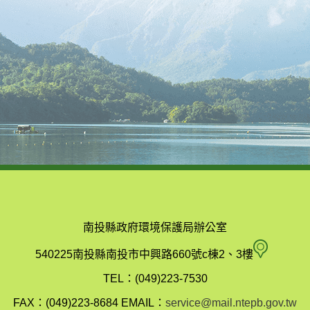
南投縣政府環境保護局辦公室
南
540225南投縣南投市中興路660號c棟2、3樓
投
TEL：(049)223-7530
縣
FAX：(049)223-8684
EMAIL：
service@mail.ntepb.gov.tw