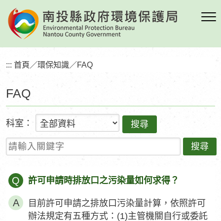
跳
到
主
要
內
:::
首頁
／
環保知識
／
FAQ
容
區
FAQ
塊
科室：
請輸入關鍵字
Q
許可申請時排放口之污染量如何求得？
目前許可申請之排放口污染量計算，依照許可
辦法規定有五種方式：(1)主管機關自行或委託