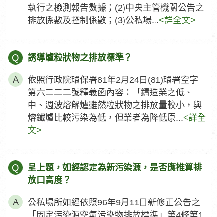
執行之檢測報告數據；(2)中央主管機關公告之
排放係數及控制係數；(3)公私場...
<詳全文>
Q
誘導爐粒狀物之排放標準？
依照行政院環保署81年2月24日(81)環署空字
第六二二二號釋義函內容：「鑄造業之低、
中、週波熔解爐雖然粒狀物之排放量較小，與
熔鐵爐比較污染為低，但業者為降低原...
<詳全
文>
Q
呈上題，如經認定為新污染源，是否應推算排
放口高度？
公私場所如經依照96年9月11日新修正公告之
「固定污染源空氣污染物排放標準」第4條第1