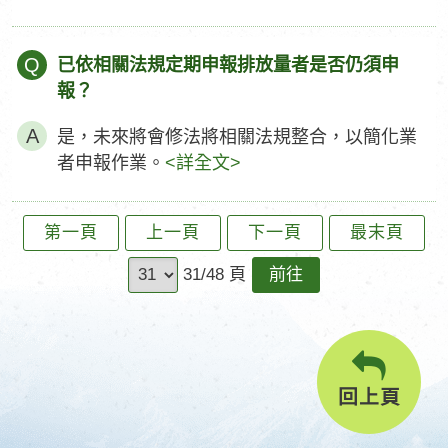
Q
已依相關法規定期申報排放量者是否仍須申
報？
是，未來將會修法將相關法規整合，以簡化業
者申報作業。
<詳全文>
第一頁
上一頁
下一頁
最末頁
前
31/48 頁
往
回上頁