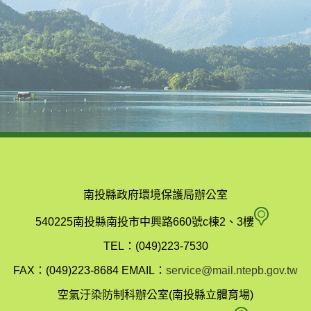
南投縣政府環境保護局辦公室
南
540225南投縣南投市中興路660號c棟2、3樓
投
TEL：(049)223-7530
縣
FAX：(049)223-8684
EMAIL：
service@mail.ntepb.gov.tw
政
空氣汙染防制科辦公室(南投縣立體育場)