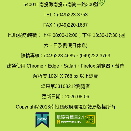
府
空
540011南投縣南投市南崗一路300號
環
氣
TEL：(049)223-3753
境
汙
FAX：(049)220-1687
保
染
上班(服務)時間：上午 08:00-12:00；下午 13:30-17:30 (週
護
防
六、日及例假日休息)
局
制
陳情專線：(049)223-4685、(049)222-3763
辦
科
建議使用 Chrome、Edge、Safari、Firefox 瀏覽器，螢幕
公
辦
解析度 1024 X 768 px 以上瀏覽
室
公
您是第33108212瀏覽者
地
室
更新日期：2026-08-06
圖
(南
Copyright©2013南投縣政府環境保護局版權所有
投
縣