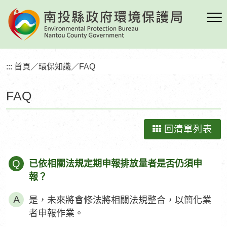
跳
到
主
要
內
:::
首頁
／
環保知識
／
FAQ
容
區
FAQ
塊
回清單列表
Q
已依相關法規定期申報排放量者是否仍須申
報？
是，未來將會修法將相關法規整合，以簡化業
者申報作業。