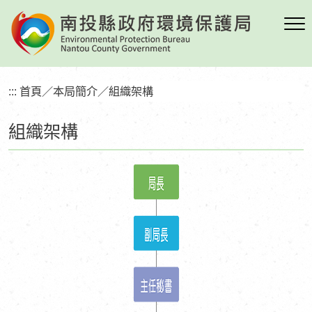
跳
到
主
要
內
:::
首頁
／
本局簡介
／
組織架構
容
區
組織架構
塊