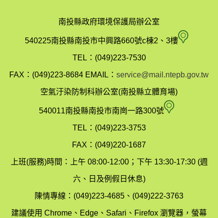
南投縣政府環境保護局辦公室
南
540225南投縣南投市中興路660號c棟2、3樓
投
TEL：(049)223-7530
縣
FAX：(049)223-8684
EMAIL：
service@mail.ntepb.gov.tw
政
空氣汙染防制科辦公室(南投縣立體育場)
府
空
540011南投縣南投市南崗一路300號
環
氣
TEL：(049)223-3753
境
汙
FAX：(049)220-1687
保
染
上班(服務)時間：上午 08:00-12:00；下午 13:30-17:30 (週
護
防
六、日及例假日休息)
局
制
陳情專線：(049)223-4685、(049)222-3763
辦
科
建議使用 Chrome、Edge、Safari、Firefox 瀏覽器，螢幕