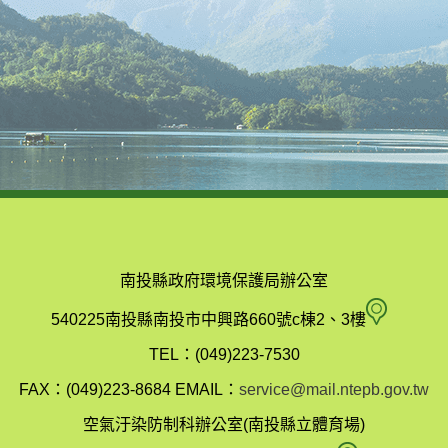
南投縣政府環境保護局辦公室
南
540225南投縣南投市中興路660號c棟2、3樓
投
TEL：(049)223-7530
縣
FAX：(049)223-8684
EMAIL：
service@mail.ntepb.gov.tw
政
空氣汙染防制科辦公室(南投縣立體育場)