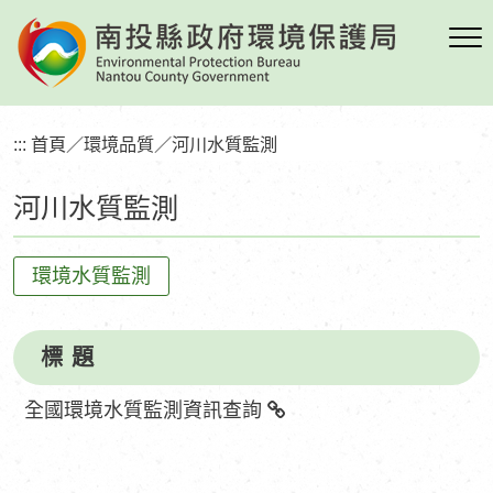
跳
到
主
要
內
:::
首頁
／
環境品質
／
河川水質監測
容
區
河川水質監測
塊
環境水質監測
標 題
全國環境水質監測資訊查詢