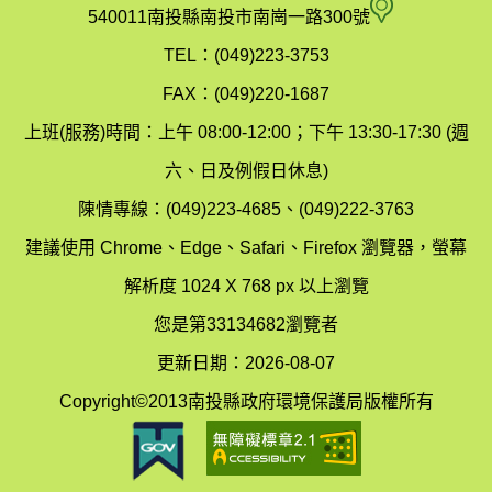
府
空
540011南投縣南投市南崗一路300號
環
氣
TEL：(049)223-3753
境
汙
FAX：(049)220-1687
保
染
上班(服務)時間：上午 08:00-12:00；下午 13:30-17:30 (週
護
防
六、日及例假日休息)
局
制
陳情專線：(049)223-4685、(049)222-3763
辦
科
建議使用 Chrome、Edge、Safari、Firefox 瀏覽器，螢幕
公
辦
解析度 1024 X 768 px 以上瀏覽
室
公
您是第33134682瀏覽者
地
室
更新日期：2026-08-07
圖
(南
Copyright©2013南投縣政府環境保護局版權所有
投
縣