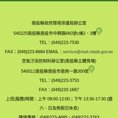
南投縣政府環境保護局辦公室
南
540225南投縣南投市中興路660號c棟2、3樓
投
TEL：(049)223-7530
縣
FAX：(049)223-8684
EMAIL：
service@mail.ntepb.gov.tw
政
空氣汙染防制科辦公室(南投縣立體育場)
府
空
540011南投縣南投市南崗一路300號
環
氣
TEL：(049)223-3753
境
汙
FAX：(049)220-1687
保
染
上班(服務)時間：上午 08:00-12:00；下午 13:30-17:30 (週
護
防
六、日及例假日休息)
局
制
陳情專線：(049)223-4685、(049)222-3763