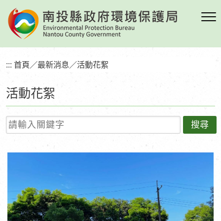
跳
到
主
要
內
:::
首頁
／
最新消息
／
活動花絮
容
區
活動花絮
塊
請輸入關鍵字