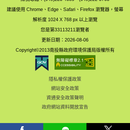
辦
科
建議使用 Chrome、Edge、Safari、Firefox 瀏覽器，螢幕
公
辦
解析度 1024 X 768 px 以上瀏覽
室
公
您是第33113211瀏覽者
地
室
更新日期：2026-08-06
圖
(南
Copyright©2013南投縣政府環境保護局版權所有
投
縣
隱私權保護政策
立
網站安全政策
體
資通安全政策聲明
育
政府網站資料開放宣告
場)
facebook
Line