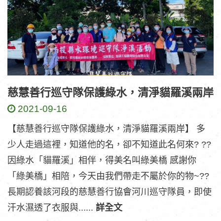
慈慧善行巡守隊保護綠水，清淨貓羅溪兩岸
2021-09-16
【慈慧善行巡守隊保護綠水，清淨貓羅溪兩岸】 多
少人走過這裡，知道他的名，卻不知道此名何來? ??
因綠水「貓羅溪」相伴，得美名叫綠美橋 感謝你
「綠美橋」相陪，今天由我們帶走不屬於你的物~??
長期認養該河段的慈慧善行協會河川巡守隊員，即使
汗水濕透了衣服與......
詳全文