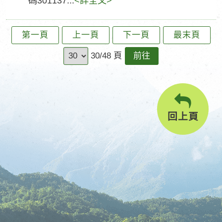
碼301137...
<詳全文>
第一頁
上一頁
下一頁
最末頁
前
30/48 頁
往
回上頁