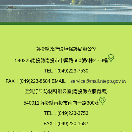
南投縣政府環境保護局辦公室
南
540225南投縣南投市中興路660號c棟2、3樓
投
TEL：(049)223-7530
縣
FAX：(049)223-8684
EMAIL：
service@mail.ntepb.gov.tw
政
空氣汙染防制科辦公室(南投縣立體育場)
府
空
540011南投縣南投市南崗一路300號
環
氣
TEL：(049)223-3753
境
汙
FAX：(049)220-1687
保