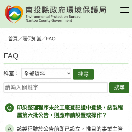
跳
到
主
要
內
:::
首頁
／
環保知識
／
FAQ
容
區
FAQ
塊
科室：
請輸入關鍵字
Q
印染整理程序未於工廠登記證中登錄，該製程
屬第六批公告，則應申請設置或操作？
該製程雖於公告前即已設立，惟目的事業主管