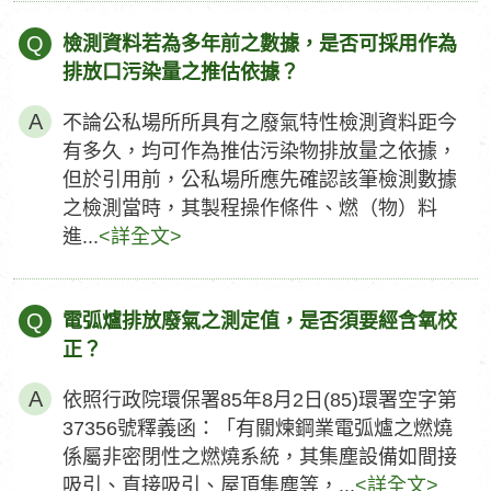
Q
檢測資料若為多年前之數據，是否可採用作為
排放口污染量之推估依據？
不論公私場所所具有之廢氣特性檢測資料距今
有多久，均可作為推估污染物排放量之依據，
但於引用前，公私場所應先確認該筆檢測數據
之檢測當時，其製程操作條件、燃（物）料
進...
<詳全文>
Q
電弧爐排放廢氣之測定值，是否須要經含氧校
正？
依照行政院環保署85年8月2日(85)環署空字第
37356號釋義函：「有關煉鋼業電弧爐之燃燒
係屬非密閉性之燃燒系統，其集塵設備如間接
吸引、直接吸引、屋頂集塵等，...
<詳全文>