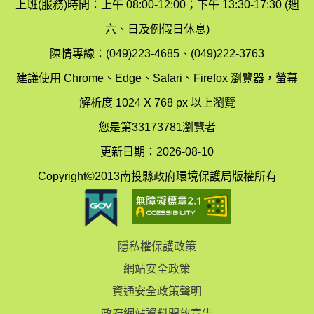
染
上班(服務)時間：上午 08:00-12:00；下午 13:30-17:30 (週
護
防
六、日及例假日休息)
局
制
陳情專線：(049)223-4685、(049)222-3763
辦
科
建議使用 Chrome、Edge、Safari、Firefox 瀏覽器，螢幕
公
辦
解析度 1024 X 768 px 以上瀏覽
室
公
您是第33173781瀏覽者
地
室
更新日期：2026-08-10
圖
(南
Copyright©2013南投縣政府環境保護局版權所有
投
縣
隱私權保護政策
立
網站安全政策
體
資通安全政策聲明
育
政府網站資料開放宣告