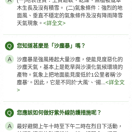
(一)地表性質：土質鬆軟、乾燥、無植被或草
木生長及沒有積雪。 (二)氣象條件：強烈的地
面風、垂直不穩定的氣象條件及沒有降雨降雪
天氣現象。
<詳全文>
Q
您知道甚麼是「沙塵暴」嗎？
沙塵暴是強風捲起大量沙塵，使能見度惡化的
沙塵天氣，基本上是乾旱與沙漠化氣候環境的
產物。氣象上把地面能見度低於1公里者稱‘沙
塵暴’。因此，它是不同於‘大風’、‘揚...
<詳全文
>
Q
您應該如何做好紫外線防護措施呢？
最好避開上午十時至下午二時在烈日下活動，