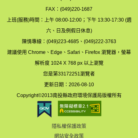
境
汙
FAX：(049)220-1687
保
染
上班(服務)時間：上午 08:00-12:00；下午 13:30-17:30 (週
護
防
六、日及例假日休息)
局
制
陳情專線：(049)223-4685、(049)222-3763
辦
科
建議使用 Chrome、Edge、Safari、Firefox 瀏覽器，螢幕
公
辦
解析度 1024 X 768 px 以上瀏覽
室
公
您是第33172251瀏覽者
地
室
更新日期：2026-08-10
圖
(南
Copyright©2013南投縣政府環境保護局版權所有
投
縣
隱私權保護政策
立
網站安全政策
體