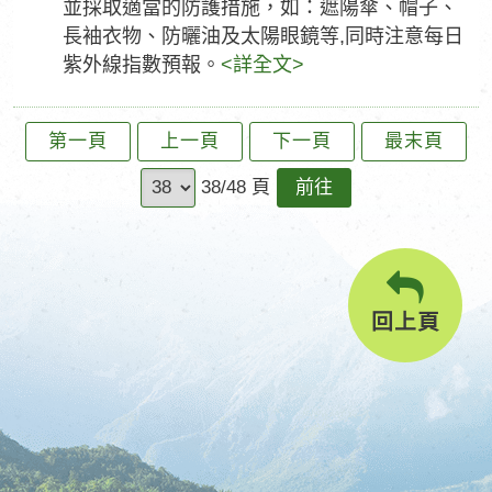
並採取適當的防護措施，如：遮陽傘、帽子、
長袖衣物、防曬油及太陽眼鏡等,同時注意每日
紫外線指數預報。
<詳全文>
第一頁
上一頁
下一頁
最末頁
前
38/48 頁
往
回上頁