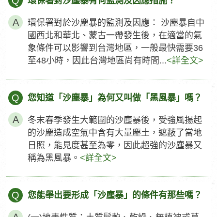
Q
環保署對沙塵暴有何監測及因應措施？
環保署對於沙塵暴的監測及因應： 沙塵暴自中
國西北和華北、蒙古一帶發生後，在適當的氣
象條件可以影響到台灣地區，一般最快需要36
至48小時，因此台灣地區尚有時間...
<詳全文>
Q
您知道「沙塵暴」為何又叫做「黑風暴」嗎？
冬末春季發生大範圍的沙塵暴後，受強風揚起
的沙塵造成空氣中含有大量塵土，遮蔽了當地
日照，能見度甚至為零，因此超強的沙塵暴又
稱為黑風暴。
<詳全文>
Q
您能舉出要形成「沙塵暴」的條件有那些嗎？