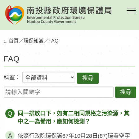
跳
到
主
要
內
:::
首頁
／
環保知識
／
FAQ
容
區
FAQ
塊
科室：
請輸入關鍵字
Q
同一排放口下，如有二相同規格之污染源，其
中之一為備用，應如何檢測？
依照行政院環保署87年10月28日(87)環署空字