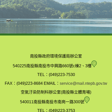
南投縣政府環境保護局辦公室
南
540225南投縣南投市中興路660號c棟2、3樓
投
TEL：(049)223-7530
縣
FAX：(049)223-8684
EMAIL：
service@mail.ntepb.gov.tw
政
空氣汙染防制科辦公室(南投縣立體育場)
府
空
540011南投縣南投市南崗一路300號
環
氣
TEL：(049)223-3753