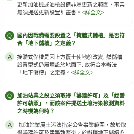
更新加油機或油槍設備非屬更新之範圍，事業
無須提送更新設置計畫書。
<詳全文>
Q
國內因戰備需要設置之「掩體式儲槽」是否符
合「地下儲槽」之定義？
掩體式儲槽是因上方覆土使地貌改變, 然儲槽
設置型式仍屬埋設於地面下, 故符合本辦法
「地下儲槽」之定義。
<詳全文>
Q
加油站業之設立須取得「籌建許可」及「經營
許可執照」，而該案件提送土壤污染檢測資料
之時機為何時？
加油站業屬土污法指定公告事業範圍，故於取
得籌建許可及建築執照後，於辦理地下儲槽系