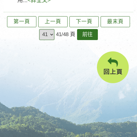
用...
<詳全文>
第一頁
上一頁
下一頁
最末頁
前
41/48 頁
往
回上頁