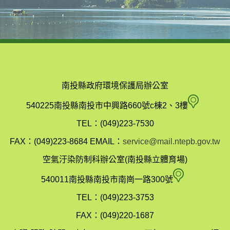
南投縣政府環境保護局辦公室
南
540225南投縣南投市中興路660號c棟2、3樓
投
TEL：(049)223-7530
縣
FAX：(049)223-8684
EMAIL：
service@mail.ntepb.gov.tw
政
空氣汙染防制科辦公室(南投縣立體育場)
府
空
540011南投縣南投市南崗一路300號
環
氣
TEL：(049)223-3753
境
汙
FAX：(049)220-1687
保