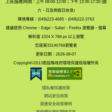
染
上班(服務)時間：上午 08:00-12:00；下午 13:30-17:30 (週
護
防
六、日及例假日休息)
局
制
陳情專線：(049)223-4685、(049)222-3763
辦
科
建議使用 Chrome、Edge、Safari、Firefox 瀏覽器，螢幕
公
辦
解析度 1024 X 768 px 以上瀏覽
室
公
您是第33140769瀏覽者
地
室
更新日期：2026-08-07
圖
(南
Copyright©2013南投縣政府環境保護局版權所有
投
縣
隱私權保護政策
立
網站安全政策
體
資通安全政策聲明
育
政府網站資料開放宣告