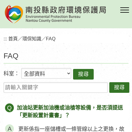
跳
到
主
要
內
:::
首頁
／
環保知識
／
FAQ
容
區
FAQ
塊
科室：
請輸入關鍵字
Q
加油站更新加油機或油槍等設備，是否須提送
「更新設置計畫書」？
更新係指一座儲槽或一條管線以上之更換，故