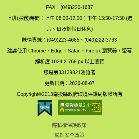
境
汙
FAX：(049)220-1687
保
染
上班(服務)時間：上午 08:00-12:00；下午 13:30-17:30 (週
護
防
六、日及例假日休息)
局
制
陳情專線：(049)223-4685、(049)222-3763
辦
科
建議使用 Chrome、Edge、Safari、Firefox 瀏覽器，螢幕
公
辦
解析度 1024 X 768 px 以上瀏覽
室
公
您是第33139821瀏覽者
地
室
更新日期：2026-08-07
圖
(南
Copyright©2013南投縣政府環境保護局版權所有
投
縣
隱私權保護政策
立
網站安全政策
體