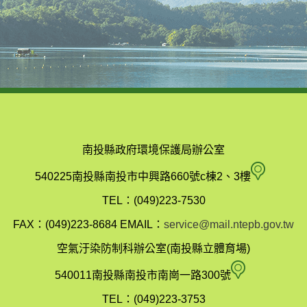
南投縣政府環境保護局辦公室
南
540225南投縣南投市中興路660號c棟2、3樓
投
TEL：(049)223-7530
縣
FAX：(049)223-8684
EMAIL：
service@mail.ntepb.gov.tw
政
空氣汙染防制科辦公室(南投縣立體育場)
府
空
540011南投縣南投市南崗一路300號
環
氣
TEL：(049)223-3753