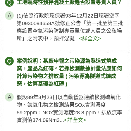
Q
工地臨時性預拌混凝土廠應否設置專責人員？
(1)依照行政院環保署93年12月22日環署空字
第0930094658A號修正公告「第一批至第三批
應設置空氣污染防制專責單位或人員之公私場
所」之附表中，預拌混凝...
<詳全文>
Q
案例說明：某廠申報之污染源為隧道式燒成
窯，產品為紅磚。若採檢測數據計量法應如何
計算污染物之排放量 ( 污染源為隧道式燒成
窯，估算基礎為紅磚 )
假設89年3月23日以自動儀器連續檢測硫氧化
物、氮氧化物之檢測結果SOx實測濃度
59.2ppm，NOx實測濃度28.8 ppm，排放流率
實測值374.09Nm3...
<詳全文>