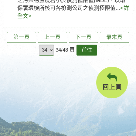
之污染物濃度若小於偵測極限值(MDL)，以環
保署環檢所核可各檢測公司之偵測極限值...
<詳
全文>
第一頁
上一頁
下一頁
最末頁
前
34/48 頁
往
回上頁