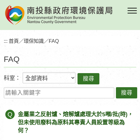
跳
到
主
要
內
:::
首頁
／
環保知識
／
FAQ
容
區
FAQ
塊
科室：
請輸入關鍵字
Q
金屬業之反射爐、熔解爐處理大於5噸/批(時)，
但未使用廢料為原料其專責人員設置等級為
何？