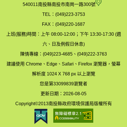
府
空
540011南投縣南投市南崗一路300號
環
氣
TEL：(049)223-3753
境
汙
FAX：(049)220-1687
保
染
上班(服務)時間：上午 08:00-12:00；下午 13:30-17:30 (週
護
防
六、日及例假日休息)
局
制
陳情專線：(049)223-4685、(049)222-3763
辦
科
建議使用 Chrome、Edge、Safari、Firefox 瀏覽器，螢幕
公
辦
解析度 1024 X 768 px 以上瀏覽
室
公
您是第33099839瀏覽者
地
室
更新日期：2026-08-05
圖
(南
Copyright©2013南投縣政府環境保護局版權所有
投
縣