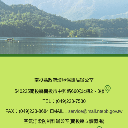
南投縣政府環境保護局辦公室
南
540225南投縣南投市中興路660號c棟2、3樓
投
TEL：(049)223-7530
縣
FAX：(049)223-8684
EMAIL：
service@mail.ntepb.gov.tw
政
空氣汙染防制科辦公室(南投縣立體育場)