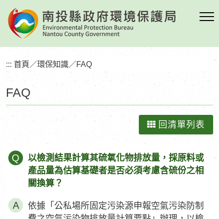
跳
到
主
要
內
:::
首頁
／
環保知識
／
FAQ
容
區
FAQ
塊
回清單列表
Q
以檢測結果計算其硫氧化物排放量，採原料或
產品量為估算基礎者是否必須考慮含硫份之相
關換算？
依據「公私場所固定污染源申報空氣污染防制
費之空氣污染物排放量計算要點」辦理，以檢