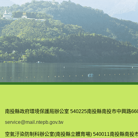
南投縣政府環境保護局辦公室
540225南投縣南投市中興路66
service@mail.ntepb.gov.tw
空氣汙染防制科辦公室(南投縣立體育場)
540011南投縣南投