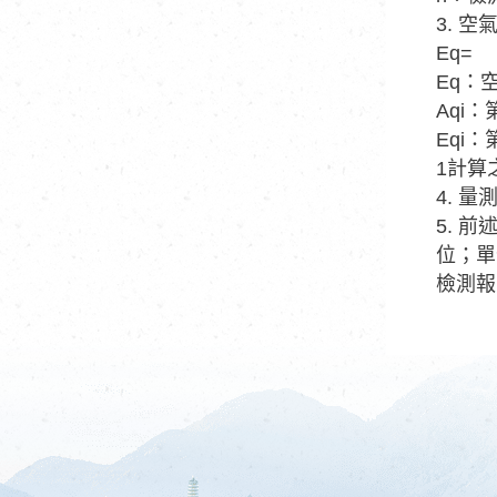
3. 
Eq=
Eq：空
Aqi
Eqi
1計算
4. 
5. 
位；單
檢測報