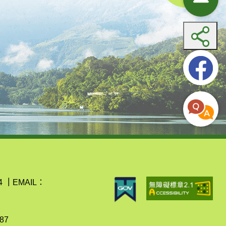
4
｜
EMAIL：
87