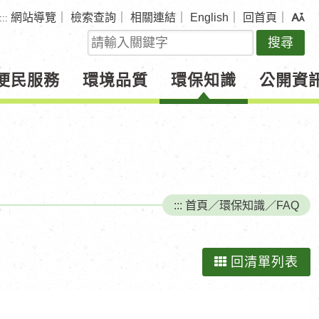
網站導覽
｜
檢索查詢
｜
相關連結
｜
English
｜
回首頁
｜
:::
關
鍵
字
便民服務
環境品質
環保知識
公開資
查
詢
:::
首頁
／
環保知識
／
FAQ
回清單列表