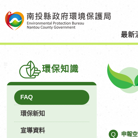
跳
到
主
要
最新
內
容
區
塊
:::
環保知識
FAQ
環保新知
宣導資料
Q
申報空