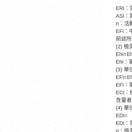
ERi
ASi
n：活
EFi
前述所
(2)
Ehi=E
Ehi
(3)
EFi=E
EFi
ECi
含量者
(4)
EDi=
EDi
n：檢