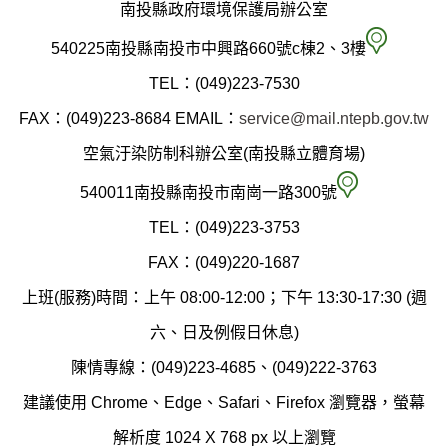
南投縣政府環境保護局辦公室
南
540225南投縣南投市中興路660號c棟2、3樓
投
TEL：(049)223-7530
縣
FAX：(049)223-8684
EMAIL：
service@mail.ntepb.gov.tw
政
空氣汙染防制科辦公室(南投縣立體育場)
府
空
540011南投縣南投市南崗一路300號
環
氣
TEL：(049)223-3753
境
汙
FAX：(049)220-1687
保
染
上班(服務)時間：上午 08:00-12:00；下午 13:30-17:30 (週
護
防
六、日及例假日休息)
局
制
陳情專線：(049)223-4685、(049)222-3763
辦
科
建議使用 Chrome、Edge、Safari、Firefox 瀏覽器，螢幕
公
辦
解析度 1024 X 768 px 以上瀏覽