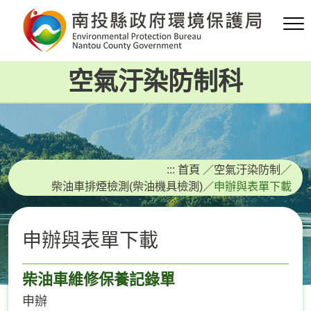
跳
到
主
要
空氣汙染防制科
內
容
區
塊
:::
首頁
／
空氣汙染防制
／
柴油車排煙檢測(柴油機具檢測)
／
申辦與表單下載
申辦與表單下載
柴油車維修保養記錄單
申辦