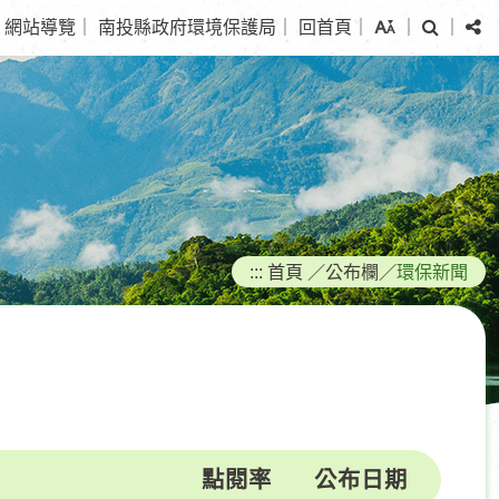
搜
分
網站導覽
｜
南投縣政府環境保護局
｜
回首頁
｜
｜
｜
尋
享
:::
首頁
／
公布欄
／
環保新聞
點閱率
公布日期