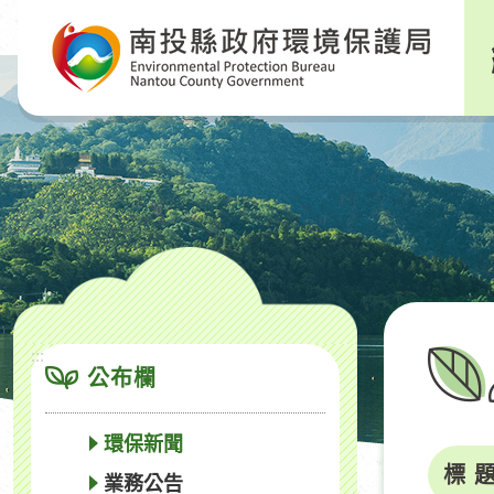
跳
到
主
要
內
容
區
塊
:::
公布欄
環保新聞
標 
業務公告