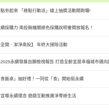
點夯起來 「綠點行動派」線上抽獎活動開跑囉!
永續採購力 南投縣機關綠色採購說明會開放報名！
全開．潔淨南投】 年終大掃除活動
2025永續發展自願檢視報告 打造全齡宜居幸福城市邁
綠食飯桌」抽好禮！一同從「食」開始挺永續
會宣導永續理念 遊戲互動推廣淨零綠生活