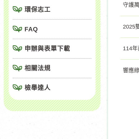
守護萬
環保志工
202
FAQ
申辦與表單下載
114
相關法規
響應綠
檢舉達人