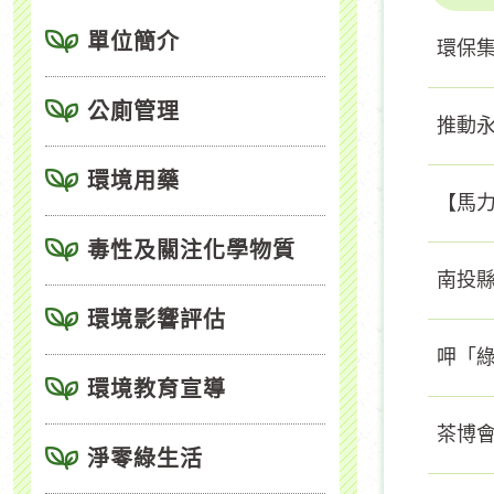
單位簡介
環保集
公廁管理
推動
環境用藥
【馬力
毒性及關注化學物質
南投縣
環境影響評估
呷「
環境教育宣導
茶博
淨零綠生活