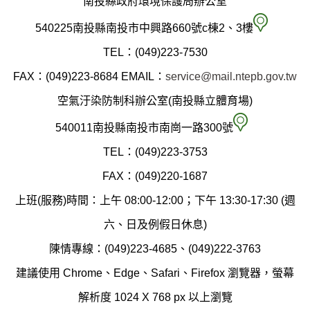
南投縣政府環境保護局辦公室
南
540225南投縣南投市中興路660號c棟2、3樓
投
TEL：(049)223-7530
縣
FAX：(049)223-8684
EMAIL：
service@mail.ntepb.gov.tw
政
空氣汙染防制科辦公室(南投縣立體育場)
府
空
540011南投縣南投市南崗一路300號
環
氣
TEL：(049)223-3753
境
汙
FAX：(049)220-1687
保
染
上班(服務)時間：上午 08:00-12:00；下午 13:30-17:30 (週
護
防
六、日及例假日休息)
局
制
陳情專線：(049)223-4685、(049)222-3763
辦
科
建議使用 Chrome、Edge、Safari、Firefox 瀏覽器，螢幕
公
辦
解析度 1024 X 768 px 以上瀏覽