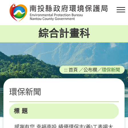
跳
到
主
要
綜合計畫科
內
容
區
塊
:::
首頁
／
公布欄
／
環保新聞
環保新聞
標 題
感謝有您 幸福南投 績優環保志(義)工表揚大