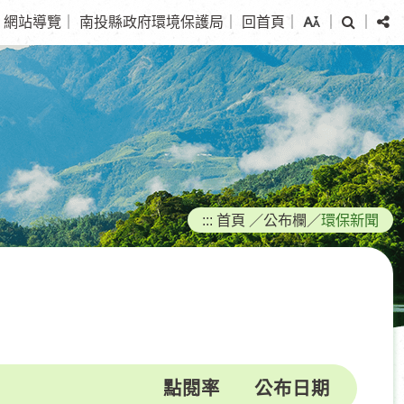
搜
分
網站導覽
｜
南投縣政府環境保護局
｜
回首頁
｜
｜
｜
尋
享
:::
首頁
／
公布欄
／
環保新聞
點閱率
公布日期