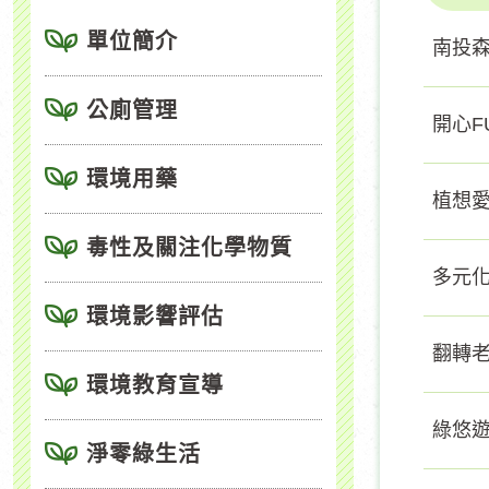
單位簡介
南投森
公廁管理
開心F
環境用藥
植想愛
毒性及關注化學物質
多元化
環境影響評估
翻轉老
環境教育宣導
綠悠遊
淨零綠生活