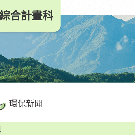
:::
綜合計畫科
環保新聞
題