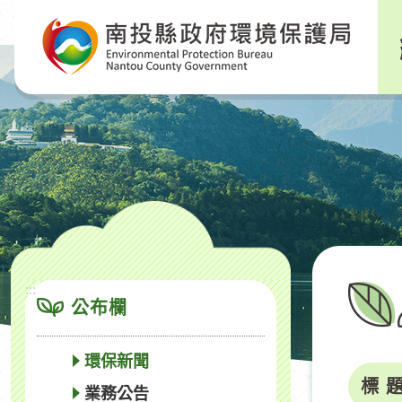
跳
到
主
要
內
容
區
塊
:::
公布欄
環保新聞
標 
業務公告