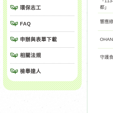
「11
都」
環保志工
響應綠
FAQ
申辦與表單下載
OHA
相關法規
守護
檢舉達人