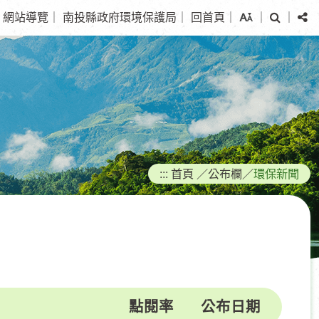
搜
分
網站導覽
｜
南投縣政府環境保護局
｜
回首頁
｜
｜
｜
尋
享
:::
首頁
／
公布欄
／
環保新聞
點閱率
公布日期