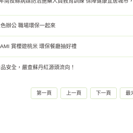
3年南投縣病媒防治施藥人員教育訓練 保障健康宜居城市
色辦公 職場環保一起來
NAMI 賞櫻遊桃米 環保餐廳抽好禮
食品安全，嚴查蘇丹紅源頭流向！
第一頁
上一頁
下一頁
最