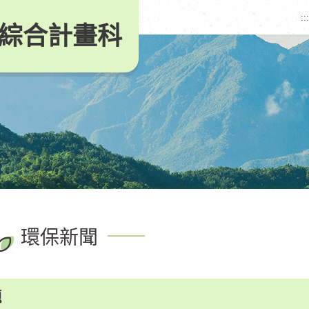
:::
綜合計畫科
環保新聞
題