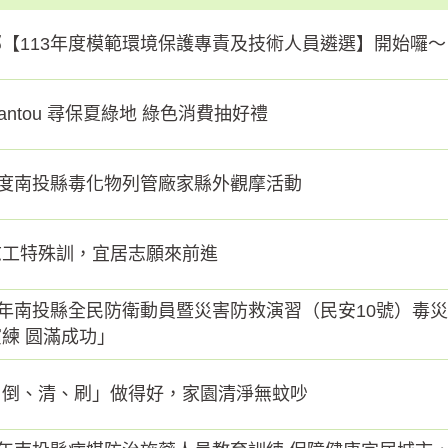
【113年度模範環境保護專責及技術人員遴選】開始囉～
antou 尋保夏綠地 綠色消費抽好禮
年度南投縣毒化物列管廠家縣外觀摩活動
志工特殊訓，宜居志願來前進
3年南投縣全民防衛動員暨災害防救演習（民安10號）毒
練 圆滿成功」
、倒、清、刷」做得好，家園清淨無蚊吵