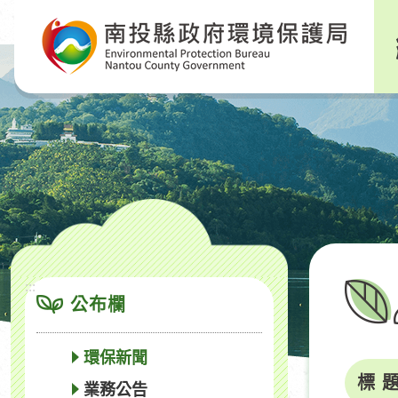
跳
到
主
要
內
容
區
塊
:::
公布欄
環保新聞
標 
業務公告