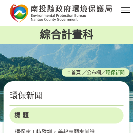
跳
到
主
要
綜合計畫科
內
容
區
塊
:::
首頁
／
公布欄
／
環保新聞
環保新聞
標 題
環保志工特殊訓，義起志願來前進