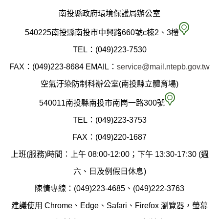
南投縣政府環境保護局辦公室
南
540225南投縣南投市中興路660號c棟2、3樓
投
TEL：(049)223-7530
縣
FAX：(049)223-8684
EMAIL：
service@mail.ntepb.gov.tw
政
空氣汙染防制科辦公室(南投縣立體育場)
府
空
540011南投縣南投市南崗一路300號
環
氣
TEL：(049)223-3753
境
汙
FAX：(049)220-1687
保
染
上班(服務)時間：上午 08:00-12:00；下午 13:30-17:30 (週
護
防
六、日及例假日休息)
局
制
陳情專線：(049)223-4685、(049)222-3763
辦
科
建議使用 Chrome、Edge、Safari、Firefox 瀏覽器，螢幕
公