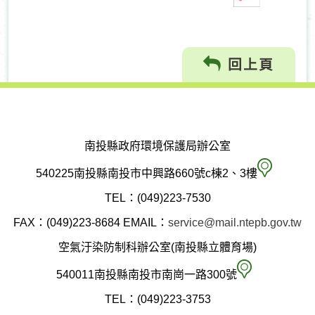
回上頁
南投縣政府環境保護局辦公室
南
540225南投縣南投市中興路660號c棟2、3樓
投
TEL：(049)223-7530
縣
FAX：(049)223-8684
EMAIL：
service@mail.ntepb.gov.tw
政
空氣汙染防制科辦公室(南投縣立體育場)
府
空
540011南投縣南投市南崗一路300號
環
氣
TEL：(049)223-3753