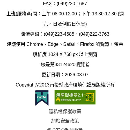
境
汙
FAX：(049)220-1687
保
染
上班(服務)時間：上午 08:00-12:00；下午 13:30-17:30 (週
護
防
六、日及例假日休息)
局
制
陳情專線：(049)223-4685、(049)222-3763
辦
科
建議使用 Chrome、Edge、Safari、Firefox 瀏覽器，螢幕
公
辦
解析度 1024 X 768 px 以上瀏覽
室
公
您是第33124620瀏覽者
地
室
更新日期：2026-08-07
圖
(南
Copyright©2013南投縣政府環境保護局版權所有
投
縣
隱私權保護政策
立
網站安全政策
體