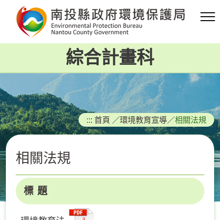
跳
到
主
要
綜合計畫科
內
容
區
塊
:::
首頁
／
環境教育宣導
／
相關法規
相關法規
標 題