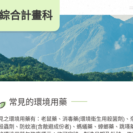
:::
綜合計畫科
常見的環境用藥
環境用藥有：老鼠藥、消毒藥(環境衛生用殺菌劑)、
殺蟲劑、防蚊液(含敵避成份者)、螞蟻藥、蟑螂藥、跳瑵