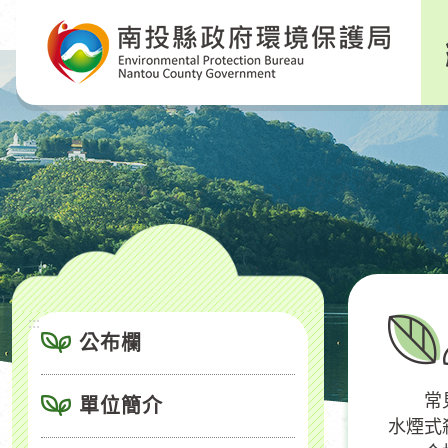
跳
到
主
要
內
容
區
塊
:::
公布欄
常見之
單位簡介
水煙式