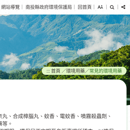
搜
分
網站導覽
｜
南投縣政府環境保護局
｜
回首頁
｜
｜
｜
尋
享
:::
首頁
／
環境用藥
／
常見的環境用藥
奈丸、合成樟腦丸、蚊香、電蚊香、噴霧殺蟲劑、
藥等。