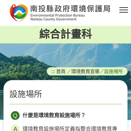
跳
到
主
要
綜合計畫科
內
容
區
塊
:::
首頁
／
環境教育宣導
／
設施場所
設施場所
Q
什麼是環境教育設施場所？
環境教育設施場所定義指整合環境教育專