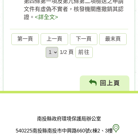
第四條第一項及第九條第二項檢送之申請
文件有虛偽不實者，核發機關應撤銷其認
證。
<詳全文>
第一頁
上一頁
下一頁
最末頁
前
1/2 頁
往
回上頁
南投縣政府環境保護局辦公室
南
540225南投縣南投市中興路660號c棟2、3樓