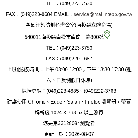
投
TEL：(049)223-7530
縣
FAX：(049)223-8684
EMAIL：
service@mail.ntepb.gov.tw
政
空氣汙染防制科辦公室(南投縣立體育場)
府
空
540011南投縣南投市南崗一路300號
環
氣
TEL：(049)223-3753
境
汙
FAX：(049)220-1687
保
染
上班(服務)時間：上午 08:00-12:00；下午 13:30-17:30 (週
護
防
六、日及例假日休息)
局
制
陳情專線：(049)223-4685、(049)222-3763
辦
科
建議使用 Chrome、Edge、Safari、Firefox 瀏覽器，螢幕
公
辦
解析度 1024 X 768 px 以上瀏覽
室
公
您是第33128094瀏覽者
地
室
更新日期：2026-08-07