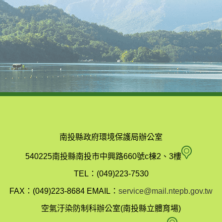
南投縣政府環境保護局辦公室
南
540225南投縣南投市中興路660號c棟2、3樓
投
TEL：(049)223-7530
縣
FAX：(049)223-8684
EMAIL：
service@mail.ntepb.gov.tw
政
空氣汙染防制科辦公室(南投縣立體育場)