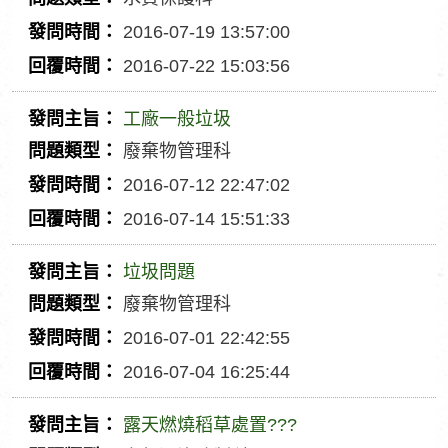
主
問
2016-07-19 13:57:00
旨
題
發
2016-07-22 15:03:56
類
問
回
型
時
覆
工廠一般垃圾
間
時
發
廢棄物管理科
間
問
問
2016-07-12 22:47:02
主
題
發
2016-07-14 15:51:33
旨
類
問
回
型
時
覆
垃圾問題
間
時
發
廢棄物管理科
間
問
問
2016-07-01 22:42:55
主
題
發
2016-07-04 16:25:44
旨
類
問
回
型
時
覆
露天燃燒稻草處置???
間