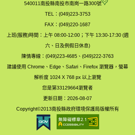
府
空
540011南投縣南投市南崗一路300號
環
氣
TEL：(049)223-3753
境
汙
FAX：(049)220-1687
保
染
上班(服務)時間：上午 08:00-12:00；下午 13:30-17:30 (週
護
防
六、日及例假日休息)
局
制
陳情專線：(049)223-4685、(049)222-3763
辦
科
建議使用 Chrome、Edge、Safari、Firefox 瀏覽器，螢幕
公
辦
解析度 1024 X 768 px 以上瀏覽
室
公
您是第33129664瀏覽者
地
室
更新日期：2026-08-07
圖
(南
Copyright©2013南投縣政府環境保護局版權所有
投
縣