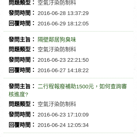
時
發
空氣汙染防制科
間
問
問
2016-06-28 13:37:29
主
題
發
2016-06-29 18:12:05
旨
類
問
回
型
時
覆
隔壁鄰居狗臭味
間
時
發
空氣汙染防制科
間
問
問
2016-06-23 22:21:50
主
題
發
2016-06-27 14:18:22
旨
類
問
回
型
時
覆
二行程報廢補助1500元，如何查詢審
間
時
發
核進度?
間
問
空氣汙染防制科
主
問
2016-06-23 17:10:09
旨
題
發
2016-06-24 12:05:34
類
問
回
型