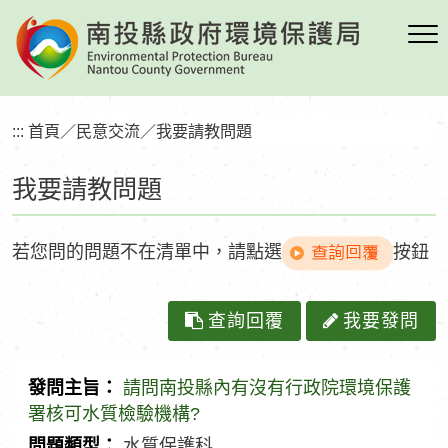
跳
到
主
要
內
:::
首頁
／
民意交流
／
我要請教問題
容
區
我要請教問題
塊
若您問的問題不在清單中，請點選
按鈕
查詢回覆
我要發問
請問南投縣內有沒有行政院環境保護
發
署核可水質檢驗機構?
問
水質保護科