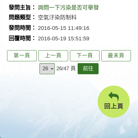
型
時
覆
詢問一下污染是否可舉發
間
時
發
空氣汙染防制科
間
問
問
2016-05-15 11:49:16
主
題
發
2016-05-19 15:51:59
旨
類
問
回
型
時
覆
第一頁
上一頁
下一頁
最末頁
間
時
前
26/47 頁
間
往
回上頁