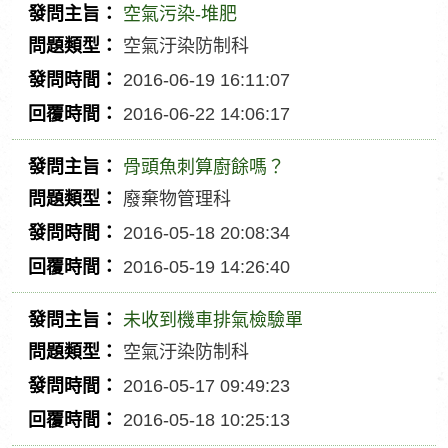
時
覆
空氣污染-堆肥
間
時
發
空氣汙染防制科
間
問
問
2016-06-19 16:11:07
主
題
發
2016-06-22 14:06:17
旨
類
問
回
型
時
覆
骨頭魚刺算廚餘嗎？
間
時
發
廢棄物管理科
間
問
問
2016-05-18 20:08:34
主
題
發
2016-05-19 14:26:40
旨
類
問
回
型
時
覆
未收到機車排氣檢驗單
間
時
發
空氣汙染防制科
間
問
問
2016-05-17 09:49:23
主
題
發
2016-05-18 10:25:13
旨
類
問
回