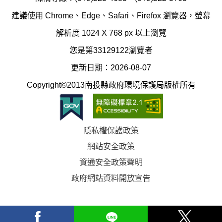
辦
科
建議使用 Chrome、Edge、Safari、Firefox 瀏覽器，螢幕
公
辦
解析度 1024 X 768 px 以上瀏覽
室
公
您是第33129122瀏覽者
地
室
更新日期：2026-08-07
圖
(南
Copyright©2013南投縣政府環境保護局版權所有
投
縣
隱私權保護政策
立
網站安全政策
體
資通安全政策聲明
育
政府網站資料開放宣告
場)
facebook
Line