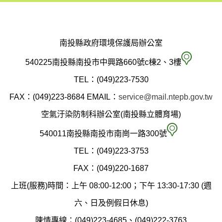
南投縣政府環境保護局辦公室
南
540225南投縣南投市中興路660號c棟2、3樓
投
TEL：(049)223-7530
縣
FAX：(049)223-8684
EMAIL：
service@mail.ntepb.gov.tw
政
空氣汙染防制科辦公室(南投縣立體育場)
府
空
540011南投縣南投市南崗一路300號
環
氣
TEL：(049)223-3753
境
汙
FAX：(049)220-1687
保
染
上班(服務)時間：上午 08:00-12:00；下午 13:30-17:30 (週
護
防
六、日及例假日休息)
局
制
陳情專線：(049)223-4685、(049)222-3763