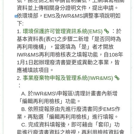
號，由左側之新申請管制編號，上網填寫相關
資料並上傳相關身分證明文件，提出申請。
依環境部，EMS及IWR&MS調整事項說明如
下:
1.
環境保護許可管理資訊系統(EMS)
：於
基本資料表(表C)之步驟二新增「是否同時為
再利用機構」，當選填為「是」者才開放
IWR&MS再利用檢核表之填報功能，自108年
1月1日起辦理廢清書變更或異動之事業，皆
應補填該項目。
2.
事業廢棄物申報及管理系統(IWR&MS)
：
A. 於IWR&MS\申報區\清理計畫書內新增
「編輯再利用檢核」功能。
B. 依照提報原由先進行廢清書同步EMS作
業，再點選「編輯再利用檢核」進行填報。
C. 完成資料填報後，即可藉由「套印」功
能進行廢清書資料之檢視，再利用檢核資料會