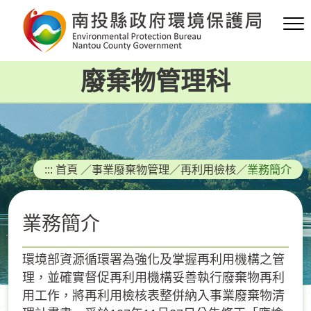
跳
到
主
要
廢棄物管理科
內
容
區
塊
:::
首頁
／
事業廢棄物管理
／
再利用檢核
／
業務簡介
業務簡介
環境部資源循環署為強化及掌握再利用機構之管
理，並確實督促再利用機構妥善執行廢棄物再利
用工作，將再利用檢核表整併納入事業廢棄物清