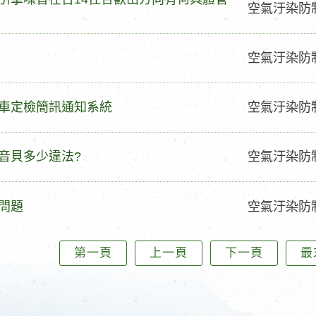
問
空氣汙染防
型
題
類
問
空氣汙染防
型
題
類
問
車定檢簡訊通知系統
空氣汙染防
型
題
類
問
音貝多少違法?
空氣汙染防
型
題
類
問
問題
空氣汙染防
型
題
類
第一頁
上一頁
下一頁
最
型