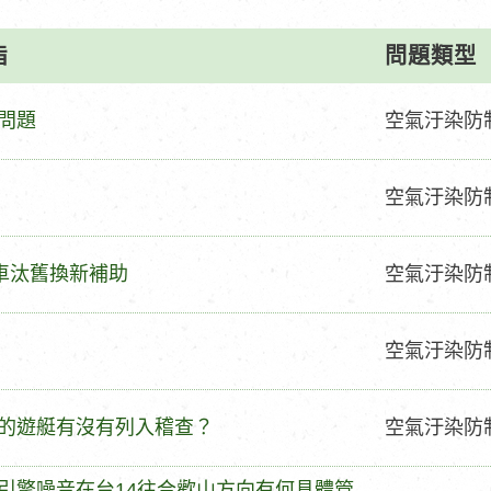
旨
問題類型
問
問題
空氣汙染防
題
類
問
空氣汙染防
型
題
類
問
機車汰舊換新補助
空氣汙染防
型
題
類
問
空氣汙染防
型
題
類
問
的遊艇有沒有列入稽查？
空氣汙染防
型
題
類
引擎噪音在台14往合歡山方向有何具體管