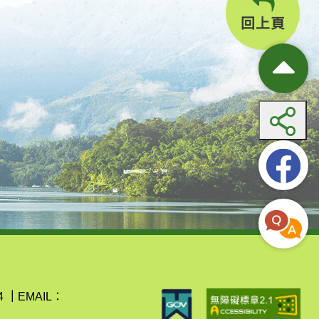
回上頁
4
｜
EMAIL：