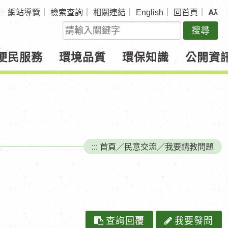
網站導覽
｜
檢索查詢
｜
相關連結
｜
English
｜
回首頁
｜
:::
關
鍵
字
便民服務
環境品質
環保知識
公開資
查
詢
:::
首頁
／
民意交流
／
我要請教問題
查詢回覆
我要發問