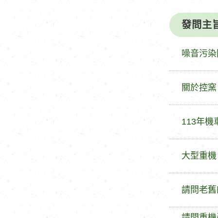
發問主
發
噪音污染
問
主
發
關於控窯
旨
問
主
發
113年
旨
問
主
發
大型重機
旨
問
主
發
請問老舊
旨
問
主
發
請問重機