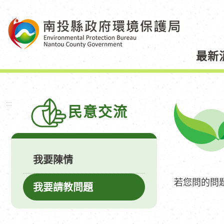
跳
到
主
要
最新
內
容
區
塊
:::
民意交流
我要陳情
若您問的問
我要請教問題