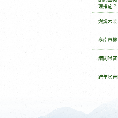
旨
問
理措施？
主
旨
發
燃燒木柴
問
主
發
臺南市機
旨
問
主
發
請問噪音
旨
問
主
發
跨年噪音
旨
問
主
旨