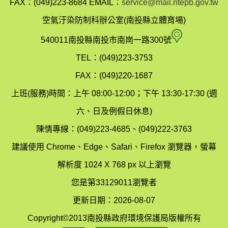
FAX：(049)223-8684
EMAIL：
service@mail.ntepb.gov.tw
政
空氣汙染防制科辦公室(南投縣立體育場)
府
空
540011南投縣南投市南崗一路300號
環
氣
TEL：(049)223-3753
境
汙
FAX：(049)220-1687
保
染
上班(服務)時間：上午 08:00-12:00；下午 13:30-17:30 (週
護
防
六、日及例假日休息)
局
制
陳情專線：(049)223-4685、(049)222-3763
辦
科
建議使用 Chrome、Edge、Safari、Firefox 瀏覽器，螢幕
公
辦
解析度 1024 X 768 px 以上瀏覽
室
公
您是第33129011瀏覽者
地
室
更新日期：2026-08-07
圖
(南
Copyright©2013南投縣政府環境保護局版權所有