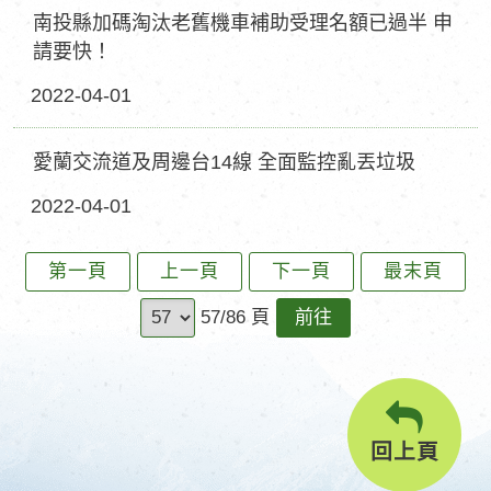
南投縣加碼淘汰老舊機車補助受理名額已過半 申
請要快！
2022-04-01
愛蘭交流道及周邊台14線 全面監控亂丟垃圾
2022-04-01
第一頁
上一頁
下一頁
最末頁
前
57/86 頁
往
回上頁