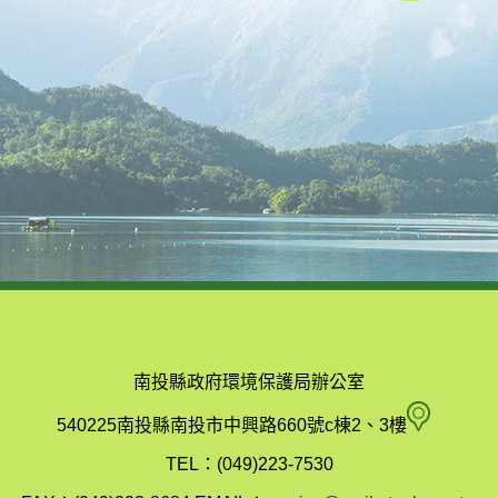
南投縣政府環境保護局辦公室
南
540225南投縣南投市中興路660號c棟2、3樓
投
TEL：(049)223-7530
縣