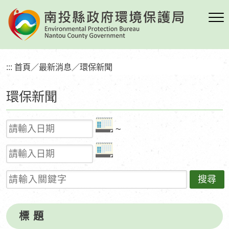
跳
到
主
要
內
:::
首頁
／
最新消息
／
環保新聞
容
區
環保新聞
塊
起
~
始
結
日
束
期
請輸入關鍵字
日
期
標 題