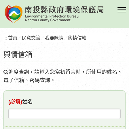
跳
到
主
要
內
:::
首頁
／
民意交流
／
我要陳情
／
輿情信箱
容
區
輿情信箱
塊
搜
進度查詢，請輸入您當初留言時，所使用的姓名、
尋
電子信箱、密碼查詢。
(必填)
姓名