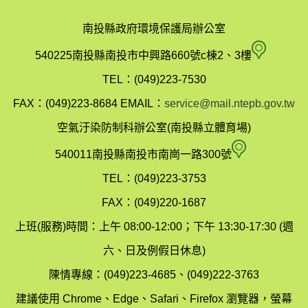
南投縣政府環境保護局辦公室
南
540225南投縣南投市中興路660號c棟2、3樓
投
TEL：(049)223-7530
縣
FAX：(049)223-8684
EMAIL：
service@mail.ntepb.gov.tw
政
空氣汙染防制科辦公室(南投縣立體育場)
府
空
540011南投縣南投市南崗一路300號
環
氣
TEL：(049)223-3753
境
汙
FAX：(049)220-1687
保
染
上班(服務)時間：上午 08:00-12:00；下午 13:30-17:30 (週
護
防
六、日及例假日休息)
局
制
陳情專線：(049)223-4685、(049)222-3763
辦
科
建議使用 Chrome、Edge、Safari、Firefox 瀏覽器，螢幕