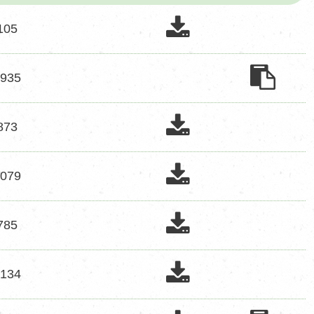
表
表
下
105
單
載
單
下
次
申
下
申
下
935
載
數
請
載
請
載
辦
次
表
辦
表
下
873
法
數
單
載
單
法
下
次
表
下
表
下
079
載
數
單
載
單
載
下
次
表
下
表
下
785
載
數
單
載
單
載
下
次
表
下
表
下
134
載
數
單
載
單
載
下
次