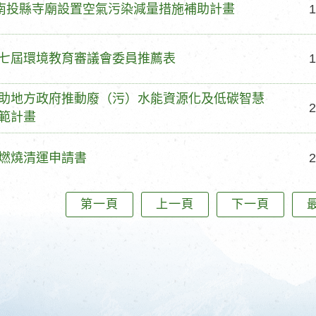
度南投縣寺廟設置空氣污染減量措施補助計畫
1
七屆環境教育審議會委員推薦表
1
助地方政府推動廢（污）水能資源化及低碳智慧
2
範計畫
燃燒清運申請書
2
第一頁
上一頁
下一頁