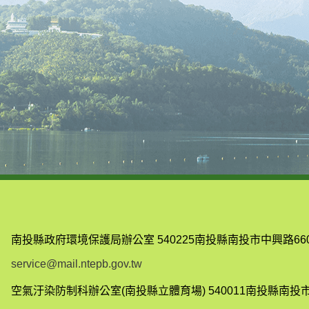
南投縣政府環境保護局辦公室
540225南投縣南投市中興路66
service@mail.ntepb.gov.tw
空氣汙染防制科辦公室(南投縣立體育場)
540011南投縣南投