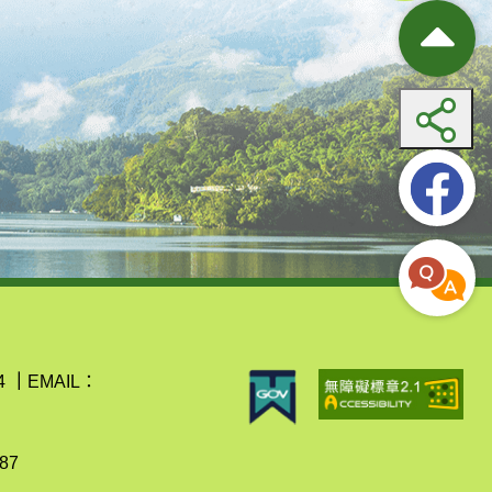
4
｜
EMAIL：
87