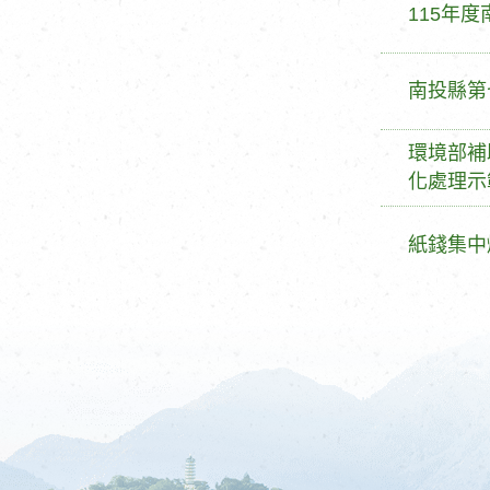
標
115年
題
標
南投縣第
題
標
環境部補
題
化處理示
標
紙錢集中
題