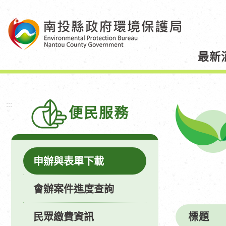
跳
到
主
要
最新
內
容
區
塊
:::
便民服務
申辦與表單下載
會辦案件進度查詢
標題
民眾繳費資訊