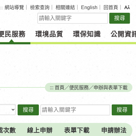
網站導覽
｜
檢索查詢
｜
相關連結
｜
English
｜
回首頁
｜
:::
關
鍵
字
便民服務
環境品質
環保知識
公開資
查
詢
:::
首頁
／
便民服務
／
申辦與表單下載
請輸入關鍵字
載次數
線上申辦
表單下載
申請辦法