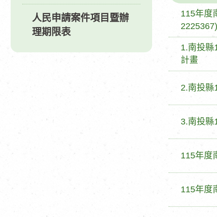
標
115年
人民申請案件項目暨辦
題
2225367
理期限表
標
1.南投
題
計畫
標
2.南投
題
標
3.南投
題
標
115年
題
標
115年
題