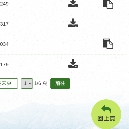
表
申
下
表
申
下
249
載
數
單
請
載
單
請
載
下
辦
次
表
下
辦
表
下
317
載
法
數
單
載
單
載
法
下
次
申
下
申
下
034
載
數
請
載
請
載
辦
次
表
辦
表
下
179
法
數
單
載
單
法
下
次
前
下
最末頁
1/6 頁
載
數
往
載
回上頁