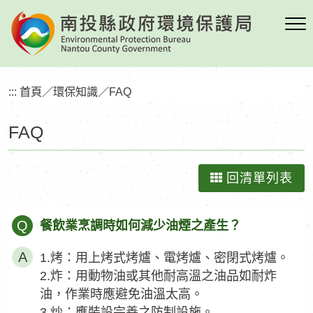
跳
到
主
要
內
:::
首頁
／
環保知識
／
FAQ
容
區
FAQ
塊
回清單列表
Q
餐飲業烹調時如何減少油煙之產生？
1.烤：用上烤式烤爐、電烤爐、密閉式烤爐。
2.炸：用動物油或其他耐高溫之油品如耐炸
油，作業時應避免油溫太高。
3.炒：應裝設完善之防制設施。