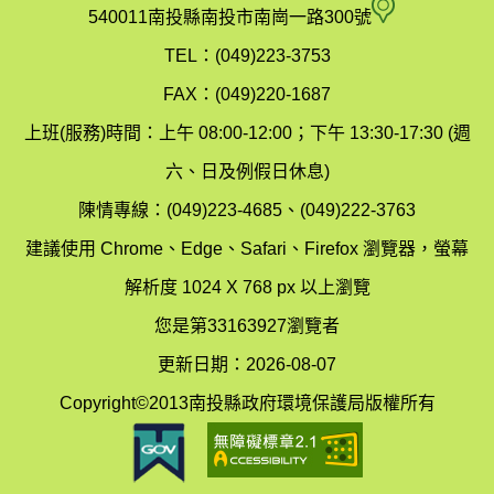
府
空
540011南投縣南投市南崗一路300號
環
氣
TEL：(049)223-3753
境
汙
FAX：(049)220-1687
保
染
上班(服務)時間：上午 08:00-12:00；下午 13:30-17:30 (週
護
防
六、日及例假日休息)
局
制
陳情專線：(049)223-4685、(049)222-3763
辦
科
建議使用 Chrome、Edge、Safari、Firefox 瀏覽器，螢幕
公
辦
解析度 1024 X 768 px 以上瀏覽
室
公
您是第33163927瀏覽者
地
室
更新日期：2026-08-07
圖
(南
Copyright©2013南投縣政府環境保護局版權所有
投
縣