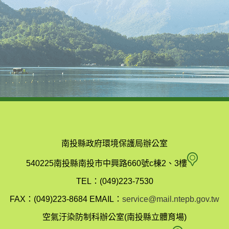
南投縣政府環境保護局辦公室
南
540225南投縣南投市中興路660號c棟2、3樓
投
TEL：(049)223-7530
縣
FAX：(049)223-8684
EMAIL：
service@mail.ntepb.gov.tw
政
空氣汙染防制科辦公室(南投縣立體育場)