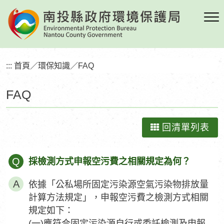
跳
到
主
要
內
:::
首頁
／
環保知識
／
FAQ
容
區
FAQ
塊
回清單列表
Q
採檢測方式申報空污費之相關規定為何？
依據「公私場所固定污染源空氣污染物排放量
計算方法規定」，申報空污費之檢測方式相關
規定如下：
(一)應符合固定污染源自行或委託檢測及申報