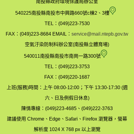
南投縣政府環境保護局辦公室
南
540225南投縣南投市中興路660號c棟2、3樓
投
TEL：(049)223-7530
縣
FAX：(049)223-8684
EMAIL：
service@mail.ntepb.gov.tw
政
空氣汙染防制科辦公室(南投縣立體育場)
府
空
540011南投縣南投市南崗一路300號
環
氣
TEL：(049)223-3753
境
汙
FAX：(049)220-1687
保
染
上班(服務)時間：上午 08:00-12:00；下午 13:30-17:30 (週
護
防
六、日及例假日休息)
局
制
陳情專線：(049)223-4685、(049)222-3763
辦
科
建議使用 Chrome、Edge、Safari、Firefox 瀏覽器，螢幕
公
辦
解析度 1024 X 768 px 以上瀏覽