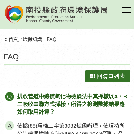
跳
到
主
要
內
:::
首頁
／
環保知識
／
FAQ
容
區
FAQ
塊
回清單列表
Q
排放管道中總硫氧化物檢驗法中其採樣以A、B
二吸收串聯方式採樣，所得之檢測數據結果應
如何取用計算？
依據(88)環檢二字第3082號函辦理，依環檢所
公告標準檢驗方法(NIEA A405.70A)處理，處