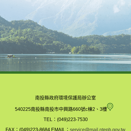
南投縣政府環境保護局辦公室
南
540225南投縣南投市中興路660號c棟2、3樓
投
TEL：(049)223-7530
縣
FAX：(049)223-8684
EMAIL：
service@mail.ntepb.gov.tw