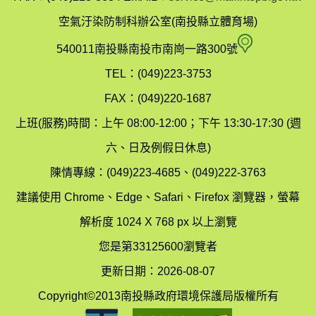
政
空氣汙染防制科辦公室(南投縣立體育場)
府
空
540011南投縣南投市南崗一路300號
環
氣
TEL：(049)223-3753
境
汙
FAX：(049)220-1687
保
染
上班(服務)時間：上午 08:00-12:00；下午 13:30-17:30 (週
護
防
六、日及例假日休息)
局
制
陳情專線：(049)223-4685、(049)222-3763
辦
科
建議使用 Chrome、Edge、Safari、Firefox 瀏覽器，螢幕
公
辦
解析度 1024 X 768 px 以上瀏覽
室
公
您是第33125600瀏覽者
地
室
更新日期：2026-08-07
圖
(南
Copyright©2013南投縣政府環境保護局版權所有