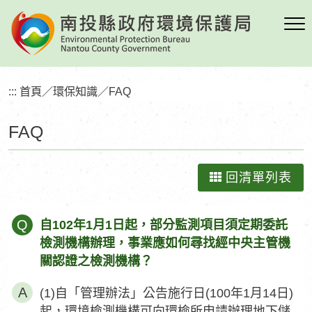
跳
到
主
要
內
:::
首頁
／
環保知識
／
FAQ
容
區
FAQ
塊
回清單列表
Q
自102年1月1日起，部分監測項目須定期委託
檢測機構辦理，事業應如何尋找經中央主管機
關認證之檢測機構？
(1)自「管理辦法」公告施行日(100年1月14日)
起，環境檢測機構可向環檢所申請辦理地下儲