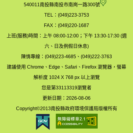
府
空
540011南投縣南投市南崗一路300號
環
氣
TEL：(049)223-3753
境
汙
FAX：(049)220-1687
保
染
上班(服務)時間：上午 08:00-12:00；下午 13:30-17:30 (週
護
防
六、日及例假日休息)
局
制
陳情專線：(049)223-4685、(049)222-3763
辦
科
建議使用 Chrome、Edge、Safari、Firefox 瀏覽器，螢幕
公
辦
解析度 1024 X 768 px 以上瀏覽
室
公
您是第33113319瀏覽者
地
室
更新日期：2026-08-06
圖
(南
Copyright©2013南投縣政府環境保護局版權所有
投
縣